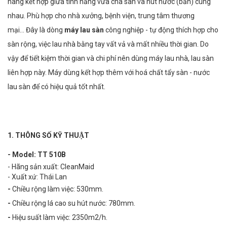
hàng kết hợp giữa tính năng vừa chà sàn và hút nước (bẩn) cùng
nhau. Phù hợp cho nhà xưởng, bệnh viện, trung tâm thương
mại… Đây là dòng
máy lau sàn
công nghiệp - tự động thích hợp cho
sàn rộng, việc lau nhà bằng tay vất vả và mất nhiều thời gian. Do
vậy để tiết kiệm thời gian và chi phí nên dùng máy lau nhà, lau sàn
liên hợp này. Máy dùng kết hợp thêm với hoá chất tẩy sàn - nước
lau sàn để có hiệu quả tốt nhất.
1. THÔNG SỐ KỸ THUẬT
- Model: TT 510B
- Hãng sản xuất: CleanMaid
- Xuất xứ: Thái Lan
-
Chiều rộng làm việc: 530mm.
-
Chiều rộng lá cao su hút nước: 780mm.
-
Hiệu suất làm việc: 2350m2/h.