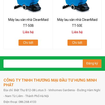
Máy lau sàn nhà CleanMaid
Máy lau sàn nhà CleanMaid
TT-50B
TT-50E
Liên hệ
Liên hệ
Chi tiết
Chi tiết
Đăng ký
CÔNG TY TNHH THƯƠNG MẠI ĐẦU TƯ HƯNG MINH
PHÁT
Địa chỉ: Biệt Thự B12-08 Lotus 3 - Vinhomes Gardenia - Đường Hàm Nghi
- Nam Từ Liêm - Thành Phố Hà Nội
Điện thoại: 086.268.4133