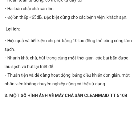
-
Hoàn toàn tự động, có trợ lực tự đẩy tới
-
Hai bàn chải chà sàn lớn.
-
Độ ồn thấp <65dB. Đặc biệt dùng cho các bệnh viện, khách sạn.
Lợi ích:
-
Hiệu quả và tiết kiệm chi phí: bằng 10 lao động thủ công cùng làm
sạch.
-
Nhanh khô: chà, hút trong cùng một thời gian, các bụi bẩn được
lau sạch và hút lại triệt để.
-
Thuận tiện và dễ dàng hoạt động: bảng điều khiển đơn giản, một
nhân viên không chuyên nghiệp cũng có thể sử dụng.
3. MỘT SỐ HÌNH ẢNH VỀ MÁY CHÀ SÀN CLEANMAID TT 510B