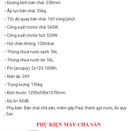
-
Đường kính bàn chải: 530mm.
-
Áp lực bàn chải: 25kg.
-
Tốc độ quay bàn chải: 160 vòng/phút.
-
Công suất motor chà: 560W.
-
Công suất motor hút: 550W.
-
Hút chân không: 120mbar.
-
Thùng chứa nước sạch: 56L.
-
Thùng chứa nước dơ: 56L.
-
Pin (accquy): 2x12V, 100Ah.
-
Điện áp: 24V.
-
Trọng lượng: 195kg.
-
Kích thước: 1290x590x1070mm.
-
Độ ồn: 65dB.
- Phụ kiện: Bàn chải chà sàn, mâm gắp Pad, thanh gạt nước, Ắc quy
, Sạc.