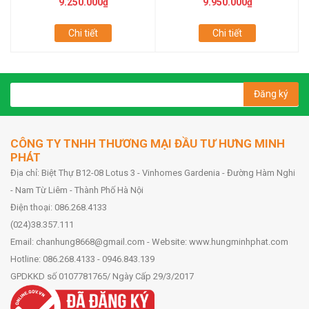
9.250.000₫
9.950.000₫
Chi tiết
Chi tiết
Đăng ký
CÔNG TY TNHH THƯƠNG MẠI ĐẦU TƯ HƯNG MINH
PHÁT
Địa chỉ: Biệt Thự B12-08 Lotus 3 - Vinhomes Gardenia - Đường Hàm Nghi
- Nam Từ Liêm - Thành Phố Hà Nội
Điện thoại: 086.268.4133
(024)38.357.111
Email: chanhung8668@gmail.com - Website: www.hungminhphat.com
Hotline: 086.268.4133 - 0946.843.139
GPDKKD số 0107781765/ Ngày Cấp 29/3/2017