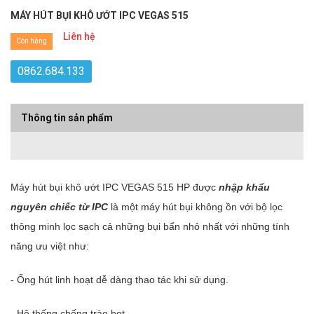
MÁY HÚT BỤI KHÔ ƯỚT IPC VEGAS 515
Liên hệ
Còn hàng
0862.684.133
Thông tin sản phẩm
Máy hút bụi khô ướt IPC VEGAS 515 HP được
nhập khẩu
nguyên chiếc từ IPC
là một máy hút bụi không ồn với bộ lọc
thông minh lọc sạch cả những bụi bẩn nhỏ nhất với những tính
năng ưu việt như:
- Ống hút linh hoạt dễ dàng thao tác khi sử dụng.
- Hệ thống chống trào bọt