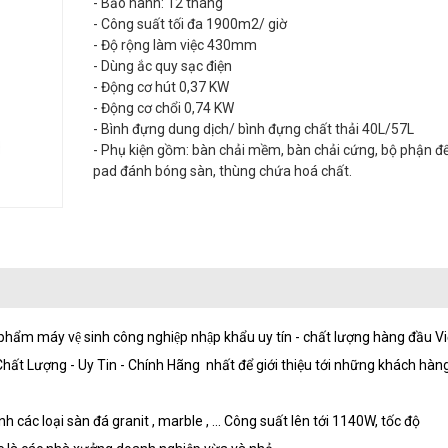
- Bảo hành: 12 tháng
- Công suất tối đa 1900m2/ giờ
- Độ rộng làm việc 430mm
- Dùng ắc quy sạc điện
- Động cơ hút 0,37 KW
- Động cơ chổi 0,74 KW
- Bình đựng dung dịch/ bình đựng chất thải 40L/57L
- Phụ kiện gồm: bàn chải mềm, bàn chải cứng, bộ phận đ
pad đánh bóng sàn, thùng chứa hoá chất.
ẩm máy vệ sinh công nghiệp nhập khẩu uy tín - chất lượng hàng đầu V
ất Lượng - Uy Tin - Chính Hãng nhất để giới thiệu tới những khách hàn
 các loại sàn đá granit , marble , ... Công suất lên tới 1140W, tốc độ