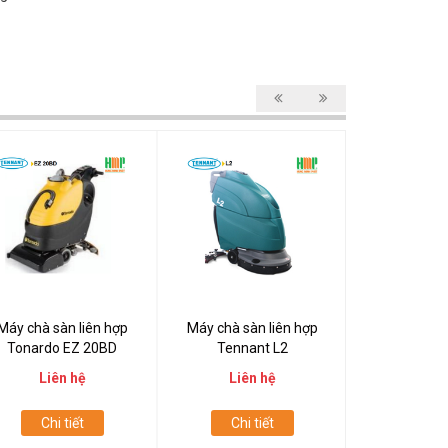
Máy chà sàn liên hợp
Máy chà sàn liên hợp
Máy chà sà
Tonardo EZ 20BD
Tennant L2
Tenna
Liên hệ
Liên hệ
Liên
Chi tiết
Chi tiết
Chi t