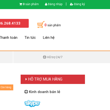
|
0
sản phẩm
Đăng nhập
Đăng ký
86.268.4133
0
sản phẩm
Thanh toán
Tin tức
Liên hệ
Hỗ trợ 24/7
HỖ TRỢ MUA HÀNG
Còn hàng
Kinh doanh bán lẻ