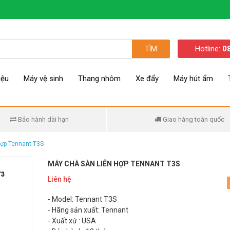
Hotline:
0
TÌM
iệu
Máy vệ sinh
Thang nhôm
Xe đẩy
Máy hút ẩm
Bảo hành dài hạn
Giao hàng toàn quốc
 hợp Tennant T3S
MÁY CHÀ SÀN LIÊN HỢP TENNANT T3S
Liên hệ
- Model: Tennant T3S
- Hãng sản xuất: Tennant
- Xuất xứ : USA