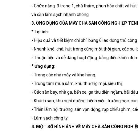
- Chức năng :3 trong 1, chà thảm, phun hóa chất và hút
và cần làm sạch nhanh chóng
3. ỨNG DỤNG CỦA MÁY CHÀ SÀN CÔNG NGHIỆP TE
* Lợi ích:
- Hiệu quả và tiết kiệm chi phí: bằng 6 lao động thủ côn
- Nhanh khô: chà, hút trong cùng một thời gian, các bụi b
- Thuận tiện và dễ dàng hoạt động: bảng điều khiển đơ
* Ứng dụng:
- Trong các nhà máy và kho hàng.
- Trung tâm mua sắm, khu thương mại, siêu thị.
- Các sân bay, nhà ga, bến xe, ga tàu điện ngầm, bãi đậu
- Khách sạn, khu nghỉ dưỡng, bệnh viện, trường học, ca
- Triển lãm hội trường, sân vận động, rạp chiếu phim, c
- Làm sạch công ty.
4. MỘT SỐ HÌNH ẢNH VỀ MÁY CHÀ SÀN CÔNG NG