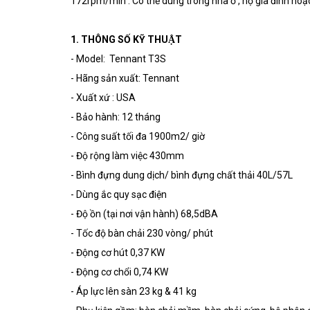
172rpm/min . Có thể dùng trong nhà ở , hộ gia đình hoặ
1. THÔNG SỐ KỸ THUẬT
- Model: Tennant T3S
- Hãng sản xuất: Tennant
- Xuất xứ : USA
- Bảo hành: 12 tháng
- Công suất tối đa 1900m2/ giờ
- Độ rộng làm việc 430mm
- Bình đựng dung dịch/ bình đựng chất thải 40L/57L
- Dùng ắc quy sạc điện
- Độ ồn (tại nơi vận hành) 68,5dBA
- Tốc độ bàn chải 230 vòng/ phút
- Động cơ hút 0,37 KW
- Động cơ chổi 0,74 KW
- Áp lực lên sàn 23 kg & 41 kg