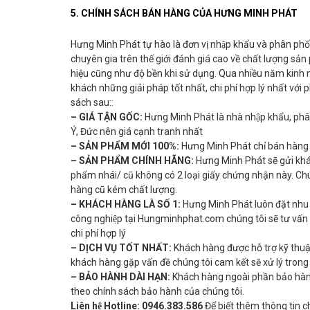
5. CHÍNH SÁCH BÁN HÀNG CỦA HƯNG MINH PHÁT
Hưng Minh Phát tự hào là đơn vị nhập khẩu và phân phối
chuyên gia trên thế giới đánh giá cao về chất lượng s
hiệu cũng như độ bền khi sử dụng. Qua nhiều năm kinh ng
khách những giải pháp tốt nhất, chi phí hợp lý nhất với
sách sau::
– GIÁ TẬN GỐC:
Hưng Minh Phát là nhà nhập khẩu, phân
Ý, Đức nên giá cạnh tranh nhất
– SẢN PHẨM MỚI 100%:
Hưng Minh Phát chỉ bán hàng
– SẢN PHẨM CHÍNH HÃNG:
Hưng Minh Phát sẽ gửi kh
phẩm nhái/ cũ không có 2 loại giấy chứng nhận này. Chú
hàng cũ kém chất lượng.
– KHÁCH HÀNG LÀ SỐ 1:
Hưng Minh Phát luôn đặt nhu 
công nghiệp tại Hungminhphat.com chúng tôi sẽ tư vấ
chi phí hợp lý
– DỊCH VỤ TỐT NHẤT:
Khách hàng được hỗ trợ kỹ thuậ
khách hàng gặp vấn đề chúng tôi cam kết sẽ xử lý trong
– BẢO HÀNH DÀI HẠN:
Khách hàng ngoài phần bảo hành
theo chính sách bảo hành của chúng tôi.
Liên hệ Hotline: 0946.383.586
Để biết thêm thông tin chi