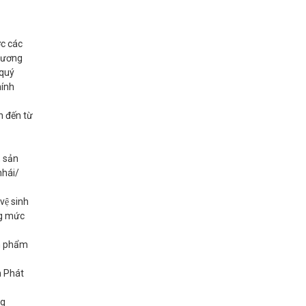
ợc các
thương
 quý
hính
 đến từ
, sản
nhái/
ệ sinh
ng mức
ản phẩm
 Phát
ng