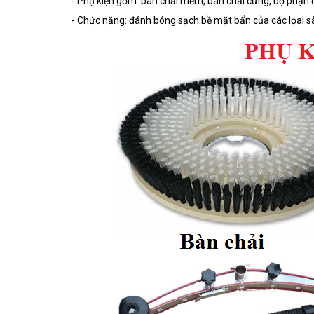
- Phụ kiện gồm: bàn chải mềm, bàn chải cứng, bộ phận
- Chức năng: đánh bóng sạch bề mặt bẩn của các lọai s