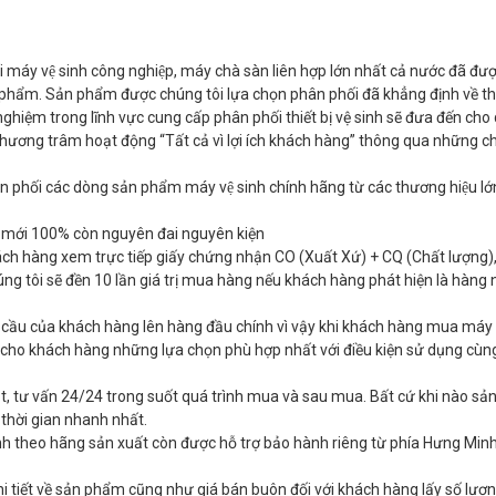
 máy vệ sinh công nghiệp, máy chà sàn liên hợp lớn nhất cả nước đã đư
ản phẩm. Sản phẩm được chúng tôi lựa chọn phân phối đã khẳng định về 
hiệm trong lĩnh vực cung cấp phân phối thiết bị vệ sinh sẽ đưa đến cho
 phương trâm hoạt động “Tất cả vì lợi ích khách hàng” thông qua những c
 phối các dòng sản phẩm máy vệ sinh chính hãng từ các thương hiệu lớn
 mới 100% còn nguyên đai nguyên kiện
ách hàng xem trực tiếp giấy chứng nhận CO (Xuất Xứ) + CQ (Chất lượng)
ng tôi sẽ đền 10 lần giá trị mua hàng nếu khách hàng phát hiện là hàng 
cầu của khách hàng lên hàng đầu chính vì vậy khi khách hàng mua máy v
n cho khách hàng những lựa chọn phù hợp nhất với điều kiện sử dụng cù
t, tư vấn 24/24 trong suốt quá trình mua và sau mua. Bất cứ khi nào s
 thời gian nhanh nhất.
 theo hãng sản xuất còn được hỗ trợ bảo hành riêng từ phía Hưng Minh
 tiết về sản phẩm cũng như giá bán buôn đối với khách hàng lấy số lượ