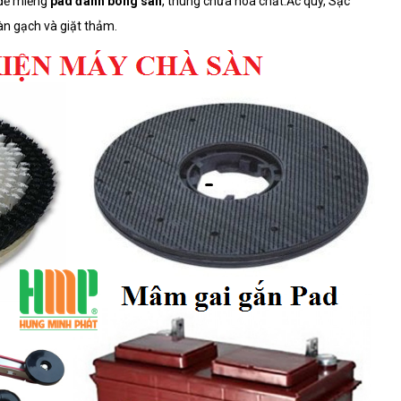
 để miếng
pad đánh bóng sàn
, thùng chứa hoá chất.Ắc quy, Sạc
àn gạch và giặt thảm.