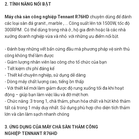
2. TÍNH NĂNG NỔI BẬT
Máy chà sàn công nghiệp Tennant R76HD
chuyên dùng để đánh
các loại sàn đá granit , marble , ... Công suất lên tới 1500W, tốc độ
300RPM . Có thể dùng trong nhà ở , hộ gia đình hoặc là các nhà
xưởng doanh nghiệp vừa và nhỏ .với những ưu điểm nổi bật.
- Đánh bay những vết bẩn cứng đầu mà phương pháp vệ sinh thủ
công không thể làm được
- Giảm lượng nhân viên lao công cho tổ chức của bạn
- Tiết kiệm chi phí đáng kể
- Thiết kế chuyên nghiệp, sử dụng dễ dàng
- Dòng máy chất lượng cao, tiếng ồn thấp
- Với thiết kế mới làm giảm được độ rung xuống tối đa khi hoạt
động – giúp bạn làm việc lâu và đỡ mệt hơn.
- Chức năng :3 trong 1, chà thảm, phun hóa chất và hút khô thảm
tất cả trong 1 máy duy nhất. Sử dụng phù hợp cho diện tích thảm
lớn và cần làm sạch nhanh chóng
3. ỨNG DỤNG CỦA MÁY CHÀ SÀN THẢM CÔNG
NGHIỆP TENNANT R76HD