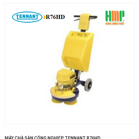
MÁY CHÀ SÀN CÔNG NGHIỆP TENNANT R76HD