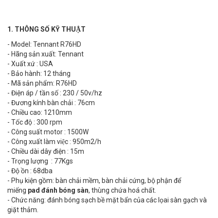
1. THÔNG SỐ KỸ THUẬT
- Model: Tennant R76HD
- Hãng sản xuất: Tennant
- Xuất xứ : USA
- Bảo hành: 12 tháng
- Mã sản phẩm: R76HD
- Điện áp / tần số : 230 / 50v/hz
- Đương kính bàn chải : 76cm
- Chiều cao: 1210mm
- Tốc độ : 300 rpm
- Công suất motor : 1500W
- Công xuất làm việc : 950m2/h
- Chiều dài dây điện : 15m
- Trọng lượng : 77Kgs
- Độ ồn : 68dba
- Phụ kiện gồm: bàn chải mềm, bàn chải cứng, bộ phận để
miếng
pad đánh bóng sàn
, thùng chứa hoá chất.
- Chức năng: đánh bóng sạch bề mặt bẩn của các lọai sàn gạch và
giặt thảm.