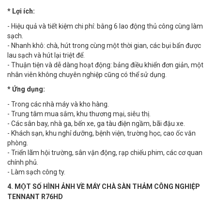
* Lợi ích:
- Hiệu quả và tiết kiệm chi phí: bằng 6 lao động thủ công cùng làm
sạch.
- Nhanh khô: chà, hút trong cùng một thời gian, các bụi bẩn được
lau sạch và hút lại triệt để.
- Thuận tiện và dễ dàng hoạt động: bảng điều khiển đơn giản, một
nhân viên không chuyên nghiệp cũng có thể sử dụng.
* Ứng dụng:
- Trong các nhà máy và kho hàng.
- Trung tâm mua sắm, khu thương mại, siêu thị.
- Các sân bay, nhà ga, bến xe, ga tàu điện ngầm, bãi đậu xe.
- Khách sạn, khu nghỉ dưỡng, bệnh viện, trường học, cao ốc văn
phòng.
- Triển lãm hội trường, sân vận động, rạp chiếu phim, các cơ quan
chính phủ.
- Làm sạch công ty.
4. MỘT SỐ HÌNH ẢNH VỀ MÁY CHÀ SÀN THẢM CÔNG NGHIỆP
TENNANT R76HD