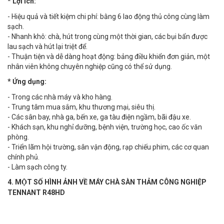
* Lợi ích:
- Hiệu quả và tiết kiệm chi phí: bằng 6 lao động thủ công cùng làm
sạch.
- Nhanh khô: chà, hút trong cùng một thời gian, các bụi bẩn được
lau sạch và hút lại triệt để.
- Thuận tiện và dễ dàng hoạt động: bảng điều khiển đơn giản, một
nhân viên không chuyên nghiệp cũng có thể sử dụng.
* Ứng dụng:
- Trong các nhà máy và kho hàng.
- Trung tâm mua sắm, khu thương mại, siêu thị.
- Các sân bay, nhà ga, bến xe, ga tàu điện ngầm, bãi đậu xe.
- Khách sạn, khu nghỉ dưỡng, bệnh viện, trường học, cao ốc văn
phòng.
- Triển lãm hội trường, sân vận động, rạp chiếu phim, các cơ quan
chính phủ.
- Làm sạch công ty.
4. MỘT SỐ HÌNH ẢNH VỀ MÁY CHÀ SÀN THẢM CÔNG NGHIỆP
TENNANT R48HD