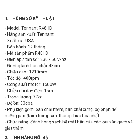
1. THÔNG SỐ KỸ THUẬT
- Model: Tennant R48HD
- Hãng sản xuất: Tennant
- Xuất xứ : USA
- Bảo hành: 12 tháng
- Mã sản phẩm R48HD
- Điện áp / tần số : 230 / 50 v/hz
- Đương kính bàn chải: 48cm
- Chiều cao : 1210mm
- Tốc độ: 400rpm
- Công suất motor: 1500W
- Chiều dài dây điện: 15m
- Trọng lượng: 77kg
- Độ ồn: 53dba
- Phụ kiện gồm: bàn chải mềm, bàn chải cứng, bộ phận để
miếng
pad đánh bóng sàn
, thùng chứa hoá chất.
- Chức năng: đánh bóng sạch bề mặt bẩn của các lọai sàn gạch và
giặt thảm.
2. TÍNH NĂNG NỔI BẬT