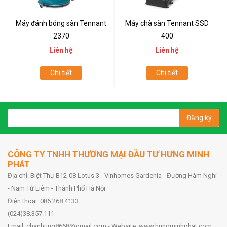
Máy đánh bóng sàn Tennant
Máy chà sàn Tennant SSD
2370
400
Liên hệ
Liên hệ
Chi tiết
Chi tiết
Đăng ký
CÔNG TY TNHH THƯƠNG MẠI ĐẦU TƯ HƯNG MINH
PHÁT
Địa chỉ: Biệt Thự B12-08 Lotus 3 - Vinhomes Gardenia - Đường Hàm Nghi
- Nam Từ Liêm - Thành Phố Hà Nội
Điện thoại: 086.268.4133
(024)38.357.111
Email: chanhung8668@gmail.com - Website: www.hungminhphat.com