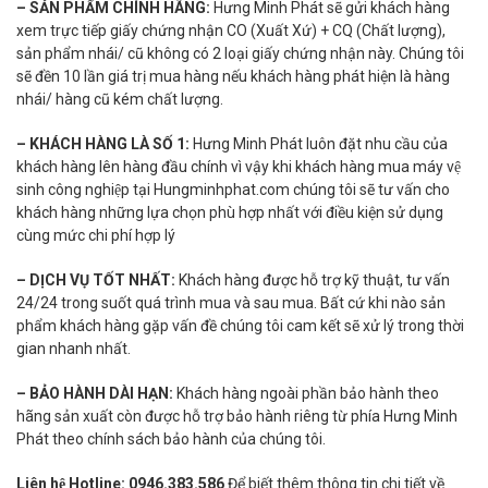
– SẢN PHẨM CHÍNH HÃNG:
Hưng Minh Phát sẽ gửi khách hàng
xem trực tiếp giấy chứng nhận CO (Xuất Xứ) + CQ (Chất lượng),
sản phẩm nhái/ cũ không có 2 loại giấy chứng nhận này. Chúng tôi
sẽ đền 10 lần giá trị mua hàng nếu khách hàng phát hiện là hàng
nhái/ hàng cũ kém chất lượng.
– KHÁCH HÀNG LÀ SỐ 1:
Hưng Minh Phát luôn đặt nhu cầu của
khách hàng lên hàng đầu chính vì vậy khi khách hàng mua máy vệ
sinh công nghiệp tại Hungminhphat.com chúng tôi sẽ tư vấn cho
khách hàng những lựa chọn phù hợp nhất với điều kiện sử dụng
cùng mức chi phí hợp lý
– DỊCH VỤ TỐT NHẤT:
Khách hàng được hỗ trợ kỹ thuật, tư vấn
24/24 trong suốt quá trình mua và sau mua. Bất cứ khi nào sản
phẩm khách hàng gặp vấn đề chúng tôi cam kết sẽ xử lý trong thời
gian nhanh nhất.
– BẢO HÀNH DÀI HẠN:
Khách hàng ngoài phần bảo hành theo
hãng sản xuất còn được hỗ trợ bảo hành riêng từ phía Hưng Minh
Phát theo chính sách bảo hành của chúng tôi.
Liên hệ Hotline: 0946.383.586
Để biết thêm thông tin chi tiết về