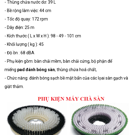
- Thùng chứa nước dơ: 39 L
- Bề rộng làm việc: 44 cm
- Tốc độ quay: 172 rpm
- Dây điện: 25 m
- Kích thước ( L x W x H ): 98 - 49 - 101 cm
- Khối lượng ( kg ): 45
- Độ ồn : 68 dBA
- Phụ kiện gồm: bàn chải mềm, bàn chải cứng, bộ phận để
miếng
pad đánh bóng sàn
, thùng chứa hoá chất,
- Chức năng: đánh bóng sạch bề mặt bẩn của các lọai sàn gạch và
giặt thảm.