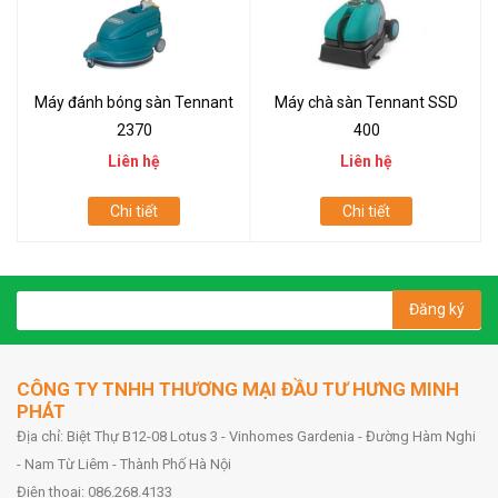
Máy đánh bóng sàn Tennant
Máy chà sàn Tennant SSD
2370
400
Liên hệ
Liên hệ
Chi tiết
Chi tiết
Đăng ký
CÔNG TY TNHH THƯƠNG MẠI ĐẦU TƯ HƯNG MINH
PHÁT
Địa chỉ: Biệt Thự B12-08 Lotus 3 - Vinhomes Gardenia - Đường Hàm Nghi
- Nam Từ Liêm - Thành Phố Hà Nội
Điện thoại: 086.268.4133