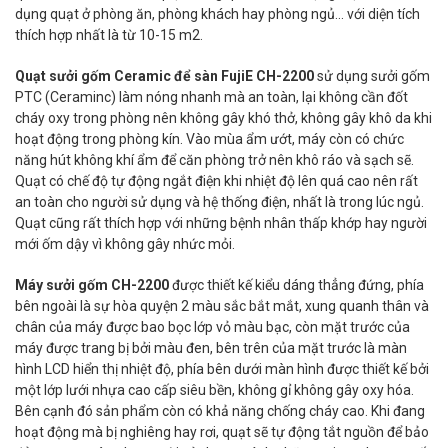
dụng quạt ở phòng ăn, phòng khách hay phòng ngủ... với diện tích
thích hợp nhất là từ 10-15 m2.
Quạt sưởi gốm Ceramic để sàn FujiE CH-2200
sử dụng sưởi gốm
PTC (Ceraminc) làm nóng nhanh mà an toàn, lại không cần đốt
cháy oxy trong phòng nên không gây khó thở, không gây khô da khi
hoạt động trong phòng kín. Vào mùa ẩm ướt, máy còn có chức
năng hút không khí ẩm để căn phòng trở nên khô ráo và sạch sẽ.
Quạt có chế độ tự động ngắt điện khi nhiệt độ lên quá cao nên rất
an toàn cho người sử dụng và hệ thống điện, nhất là trong lúc ngủ.
Quạt cũng rất thích hợp với những bệnh nhân thấp khớp hay người
mới ốm dậy vì không gây nhức mỏi.
Máy sưởi gốm CH-2200
được thiết kế kiểu dáng thẳng đứng, phía
bên ngoài là sự hòa quyện 2 màu sắc bắt mắt, xung quanh thân và
chân của máy được bao bọc lớp vỏ màu bạc, còn mặt trước của
máy được trang bị bởi màu đen, bên trên của mặt trước là màn
hình LCD hiển thị nhiệt độ, phía bên dưới màn hình được thiết kế bởi
một lớp lưới nhựa cao cấp siêu bền, không gỉ không gây oxy hóa.
Bên cạnh đó sản phẩm còn có khả năng chống cháy cao. Khi đang
hoạt động mà bị nghiêng hay rơi, quạt sẽ tự động tắt nguồn để bảo