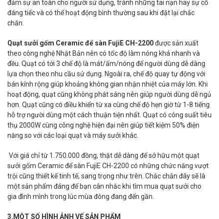
đảm sự an toàn cho người sử dụng, tránh những tai nạn hay sự cố
đáng tiếc và có thể hoạt động bình thường sau khi đặt lại chắc
chắn.
Quạt sưởi gốm Ceramic để sàn FujiE CH-2200
được sản xuất
theo công nghệ Nhật Bản nên có tốc độ làm nóng khá nhanh và
đều. Quạt có tới 3 chế độ là mát/ấm/nóng để người dùng dễ dàng
lựa chọn theo nhu cầu sử dụng. Ngoài ra, chế độ quay tự động với
bán kính rộng giúp khoảng không gian nhận nhiệt của máy lớn. Khi
hoạt động, quạt cũng không phát sáng nên giúp người dùng dễ ngủ
hơn. Quạt cũng có điều khiển từ xa cùng chế độ hẹn giờ từ 1-8 tiếng
hỗ trợ người dùng một cách thuận tiện nhất. Quạt có công suất tiêu
thụ 2000W cùng công nghệ hiện đại nên giúp tiết kiệm 50% điện
năng so với các loại quạt và máy sưởi khác.
Với giá chỉ từ 1.750.000 đồng, thật dễ dàng để sở hữu một quạt
sưởi gốm Ceramic để sàn FujiE CH-2200 có những chức năng vượt
trội cũng thiết kế tinh tế, sang trọng như trên. Chắc chắn đây sẽ là
một sản phẩm đáng để bạn cân nhắc khi tìm mua quạt sưởi cho
gia đình mình trong lúc mùa đông đang đến gần.
3.MỘT SỐ HÌNH ẢNH VẾ SẢN PHẨM