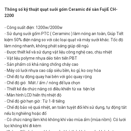
Thông số kỹ thuật quạt sưởi gốm Ceramic để sàn FujiE CH-
2200
- Công suất điện: 1200w/2000w
- Sử dụng sưởi gốm PTC ( Ceraminc ) làm nóng an toàn, Giúp Tiết
kiệm 50% điện năng so với các loại quạt và máy sưởi khác. Tốc độ
làm nóng nhanh, không phát sáng giúp dễ ngủ
- Được thiết kế và sử dụng vật liệu công nghệ cao, chịu nhiệt
- Vật liệu polyme nhựa dẻo tiên tiến PBT
- Sản phẩm có khả năng chống cháy cao
- Máy có lưới nhựa cao cấp siêu bền, ko gỉ, ko oxy hóa
- Chế độ tự động quay hai bên với góc quay rộng
- Chế độ gió : Mát / ấm / nóng để lựa chọn
- Thiết kế đa chức năng có điều khiển từ xa tiện lợi
- Màn hình LCD hiển thị nhiệt độ
- Chế độ giờ hẹn giờ : Từ 1-8 tiếng
- Chế độ bảo vệ quá nhiệt, an toàn tuyệt đối khi sử dụng, tự động tắt
nếu bị nghiêng hoặc đổ
- Có chức năng làm khô không khí vào mùa ẩm (mùa nồm). Có lưới
lọc không khí đi kèm