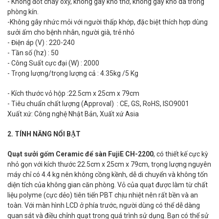
- Không đốt cháy oxy, không gây khó thở, không gây khô da trong
phòng kín.
-Không gây nhức mỏi với người thấp khớp, đặc biệt thích hợp dùng
sưởi ấm cho bệnh nhân, người già, trẻ nhỏ
- Điện áp (V) : 220-240
- Tần số (hz) : 50
- Công Suất cực đại (W) : 2000
- Trọng lượng/trọng lượng cả : 4.35kg /5 Kg
- Kích thước vỏ hộp :22.5cm x 25cm x 79cm
- Tiêu chuẩn chất lượng (Approval) : CE, GS, RoHS, ISO9001
Xuất xứ: Công nghệ Nhật Bản, Xuất xứ Asia
2. TÍNH NĂNG NỔI BẬT
Quạt sưởi gốm Ceramic để sàn FujiE CH-2200
, có thiết kế cực kỳ
nhỏ gọn với kích thước 22.5cm x 25cm x 79cm, trọng lượng nguyên
máy chỉ có 4.4 kg nên không cồng kềnh, dễ di chuyển và không tốn
diện tích của không gian căn phòng. Vỏ của quạt được làm từ chất
liệu polyme (cực dẻo) tiên tiến PBT chịu nhiệt nên rất bền và an
toàn. Với màn hình LCD ở phía trước, người dùng có thể dễ dàng
quan sát và điều chỉnh quạt trong quá trình sử dụng. Bạn có thể sử