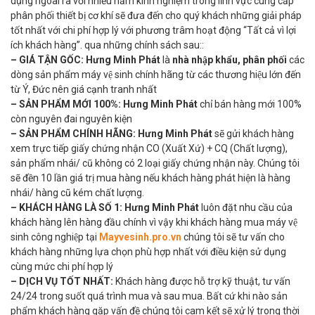
dụng ngoài ra với nhiều năm kinh nghiệm trong lĩnh vực cung cấp
phân phối thiết bị cơ khí sẽ đưa đến cho quý khách những giải pháp
tốt nhất với chi phí hợp lý với phương trâm hoạt động “Tất cả vì lợi
ích khách hàng”. qua những chính sách sau::
– GIÁ TẬN GỐC:
Hưng Minh Phát
là
nhà nhập khẩu, phân phối
các
dòng sản phẩm máy vệ sinh chính hãng từ các thương hiệu lớn đến
từ Ý, Đức nên giá cạnh tranh nhất
– SẢN PHẨM MỚI 100%:
Hưng Minh Phát
chỉ bán hàng mới 100%
còn nguyên đai nguyên kiện
–
SẢN PHẨM CHÍNH HÃNG:
Hưng Minh Phát
sẽ gửi khách hàng
xem trực tiếp giấy chứng nhận CO (Xuất Xứ) + CQ (Chất lượng),
sản phẩm nhái/ cũ không có 2 loại giấy chứng nhận này. Chúng tôi
sẽ đền 10 lần giá trị mua hàng nếu khách hàng phát hiện là hàng
nhái/ hàng cũ kém chất lượng.
– KHÁCH HÀNG LÀ SỐ 1:
Hưng Minh Phát
luôn đặt nhu cầu của
khách hàng lên hàng đầu chính vì vậy khi khách hàng mua máy vệ
sinh công nghiệp tại
Mayvesinh.pro.vn
chúng tôi sẽ tư vấn cho
khách hàng những lựa chọn phù hợp nhất với điều kiện sử dụng
cùng mức chi phí hợp lý
– DỊCH VỤ TỐT NHẤT:
Khách hàng được hỗ trợ kỹ thuật, tư vấn
24/24 trong suốt quá trình mua và sau mua. Bất cứ khi nào sản
phẩm khách hàng gặp vấn đề chúng tôi cam kết sẽ xử lý trong thời