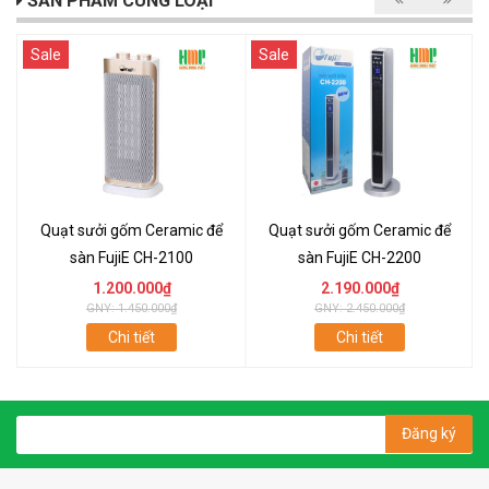
SẢN PHẨM CÙNG LOẠI
Sale
Sale
Quạt sưởi gốm Ceramic để
Quạt sưởi gốm Ceramic để
sàn FujiE CH-2100
sàn FujiE CH-2200
1.200.000₫
2.190.000₫
GNY: 1.450.000₫
GNY: 2.450.000₫
Chi tiết
Chi tiết
Đăng ký