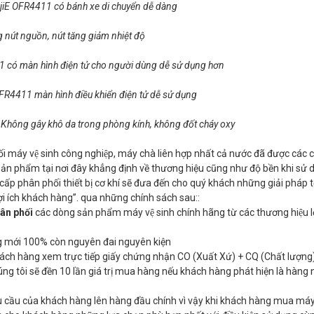
jiE OFR4411 có bánh xe di chuyển dễ dàng
 nút nguồn, nút tăng giảm nhiệt độ
1 có màn hình điện tử cho người dùng dễ sử dụng hơn
FR4411 màn hình điều khiển điện tử dễ sử dụng
 Không gây khô da trong phòng kính, không đốt cháy oxy
ối máy vệ sinh công nghiệp, máy chà liên hợp nhất cả nước đã được các
 Sản phẩm tại nơi đây khẳng định về thương hiệu cũng như độ bền khi sử 
ấp phân phối thiết bị cơ khí sẽ đưa đến cho quý khách những giải pháp 
lợi ích khách hàng”. qua những chính sách sau::
hân phối
các dòng sản phẩm máy vệ sinh chính hãng từ các thương hiệu lơ
g mới 100% còn nguyên đai nguyên kiện
hách hàng xem trực tiếp giấy chứng nhận CO (Xuất Xứ) + CQ (Chất lượng)
ng tôi sẽ đền 10 lần giá trị mua hàng nếu khách hàng phát hiện là hàng 
 cầu của khách hàng lên hàng đầu chính vì vậy khi khách hàng mua máy 