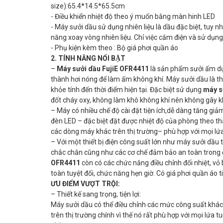
size):65.4*14.5*65.5cm
- Điều khiển nhiệt độ theo ý muốn bằng màn hinh LED
- Máy sưởi dầu sử dụng nhiên liệu là dầu đặc biệt, tuy 
năng xoay vòng nhiên liệu. Chỉ việc cắm điện và sử dụng
- Phụ kiện kèm theo : Bộ giá phơi quần áo
2. TÍNH NĂNG NỔI BẬT
–
Máy sưởi dầu FujiE OFR4411
là sản phẩm sưởi ấm dự
thành hơi nóng để làm ấm không khí. Máy sưởi dầu là thi
khỏe tính đến thời điểm hiện tại. Đặc biệt sử dụng
máy s
đốt cháy oxy, không làm khô không khí nên không gây k
– Máy có nhiều chế độ cài đặt tiện ích,dễ dàng tăng giả
đèn LED – đặc biệt đặt được nhiệt độ của phòng theo t
các dòng máy khác trên thị trường– phù hợp với mọi lứa
– Với một thiết bị điện công suất lớn như máy sưởi dầu 
chắc chắn cũng như các cơ chế đảm bảo an toàn trong đi
OFR4411
còn có các chức năng điều chỉnh đối nhiệt, vỏ 
toàn tuyệt đối, chức năng hẹn giờ. Có giá phơi quần áo tiệ
ƯU ĐIỂM VƯỢT TRỘI:
– Thiết kế sang trọng, tiện lợi:
Máy sưởi dầu có thể điều chỉnh các mức công suất khá
trên thị trường chính vì thế nó rất phù hợp với mọi lứa t