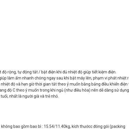
 độ rộng, tự động tắt / bật điện khi đủ nhiệt độ giúp tiết kiệm điện.
 giúp làm ấm nhanh chóng ngay sau khi bật máy lên, phạm vi phát nhiệt 
m nhiệt độ và hẹn giờ thời gian tắt theo ý muốn bằng bảng điều khiển điện
hang độ C theo ý muốn trong khi ngủ (như điều hòa) nên dễ dàng sử dụng
uổi, nhất là người già và trẻ nhỏ.
ng không bao gồm bao bì : 15.54/11.40kg, kích thướcc đóng gói (packing