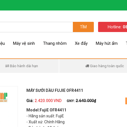
Hotline:
0
TÌM
iệu
Máy vệ sinh
Thang nhôm
Xe đẩy
Máy hút ẩm
Bảo hành dài hạn
Giao hàng toàn quốc
MÁY SƯỞI DẦU FUJIE OFR4411
Giá:
2.420.000 VND
2.640.000₫
GNY:
Model:FujiE OFR4411
- Hãng sản xuất: FujiE
- Xuất xứ: Chính Hãng