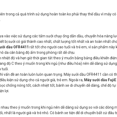
nhiên trong cả quá trình sử dụng hoàn toàn ko phải thay thế dầu vì máy có
.
a vào việc sử dụng các tấm sưởi chạy ống dẫn dầu, chuyển hóa năng lư
ết bị sưởi có giá thành cao nhất, chất lượng tốt nhất và an toàn nhất ch
ưởi dầu OFR4411
rất tốt cho người cao tuổi và trẻ em, vì sản phẩm này
hô da cân bằng độ ẩm trong phòng rất dễ chịu.
m nhiệt độ và hẹn giờ thời gian tắt theo ý muốn bằng bảng điều khiển điệ
hang độ C theo ý muốn trong khi ngủ (như điều hòa) nên dễ dàng sử dụng
 tuổi.
thì vấn đề an toàn luôn luôn quan trọng. Máy sưởi dầu OFR4411 cần có th
ều kiện sử dụng cho cả người già, trẻ em. Ngoài ra,
Máy sưởi dầu FujiE
bọc chống nóng tốt, cách nhiệt tốt, bánh xe di chuyển dễ dàng, chế độ tự
n lợi.
c nhau theo ý muốn trong khi ngủ nên dễ dàng sử dụng so với các dòng 
uổi, nhất là người già và trẻ nhỏ. Có bánh xe tiện để di chuyển bất cứ đâu 