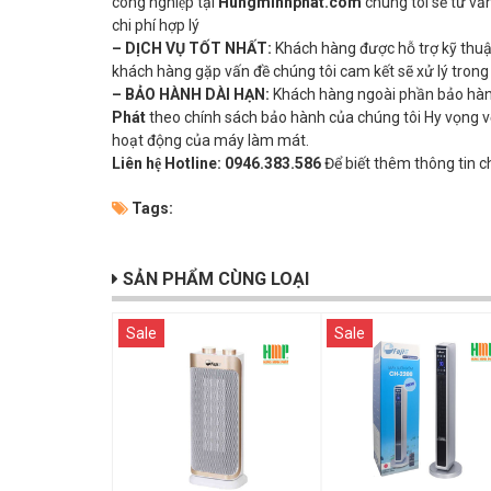
công nghiệp tại
Hungminhphat.com
chúng tôi sẽ tư v
chi phí hợp lý
– DỊCH VỤ TỐT NHẤT:
Khách hàng được hỗ trợ kỹ thuậ
khách hàng gặp vấn đề chúng tôi cam kết sẽ xử lý trong
– BẢO HÀNH DÀI HẠN:
Khách hàng ngoài phần bảo hành
Phát
theo chính sách bảo hành của chúng tôi Hy vọng vớ
hoạt động của máy làm mát.
Liên hệ Hotline:
0946.383.586
Để biết thêm thông tin chi
Tags:
SẢN PHẨM CÙNG LOẠI
Sale
Sale