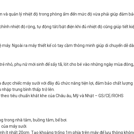
điện và quản lý nhiệt độ trong phòng ấm đến mức độ vừa phải giúp đảm b
hỉnh nhiệt độ rộng, tự động tắt/bật điện khi đủ nhiệt độ cũng giúp tiết k
ệ máy. Ngoài ra máy thiết kế có tay cầm thông minh giúp di chuyển dễ 
ó trẻ nhỏ, phụ nữ mới sinh để sấy tã, lót cho bé vào những ngày mùa đôn
 được chiếc máy sưởi với đầy đủ chức năng tiện lợi, đảm bảo chất lượng 
 nhập trung bình thấp trở lên.
ế theo tiêu chuẩn khắt khe của Châu âu, Mỹ và Nhật – GS/CE/ROHS
ng trong nhà tắm, buồng tắm, bể bơi.
e của máy sưởi.
anh ít nhất 20cm. Tạo khoảng trống 1m phía trên máy để lưu thông không