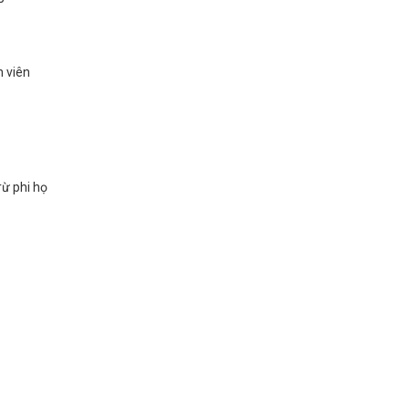
n viên
rừ phi họ