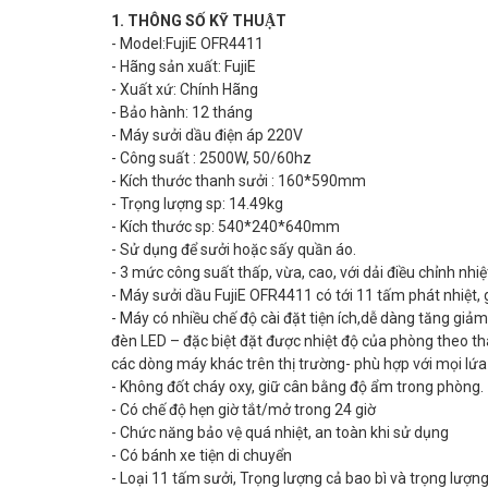
1. THÔNG SỐ KỸ THUẬT
- Model:FujiE OFR4411
- Hãng sản xuất: FujiE
- Xuất xứ: Chính Hãng
- Bảo hành: 12 tháng
- Máy sưởi dầu điện áp 220V
- Công suất : 2500W, 50/60hz
- Kích thước thanh sưởi : 160*590mm
- Trọng lượng sp: 14.49kg
- Kích thước sp: 540*240*640mm
- Sử dụng để sưởi hoặc sấy quần áo.
- 3 mức công suất thấp, vừa, cao, với dải điều chỉnh nhiệt
- Máy sưởi dầu FujiE OFR4411 có tới 11 tấm phát nhiệt,
- Máy có nhiều chế độ cài đặt tiện ích,dễ dàng tăng giả
đèn LED – đặc biệt đặt được nhiệt độ của phòng theo t
các dòng máy khác trên thị trường- phù hợp với mọi lứa t
- Không đốt cháy oxy, giữ cân bằng độ ẩm trong phòng.
- Có chế độ hẹn giờ tắt/mở trong 24 giờ
- Chức năng bảo vệ quá nhiệt, an toàn khi sử dụng
- Có bánh xe tiện di chuyển
- Loại 11 tấm sưởi, Trọng lượng cả bao bì và trọng lượ