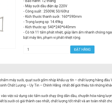
- Bảo hành: 12 tháng
- Máy sưởi dầu điện áp 220V
- Công suất : 2500W, 50/60hz
- Kích thước thanh sưởi : 160*590mm
- Trọng lượng sp: 14.49kg
- Kích thước sp: 540*240*640mm
- Có tới 11 tấm phát nhiệt, giúp làm ấm nhanh chóng nga
bật máy lên, phạm vi phát nhiệt rộng.
ĐẶT HÀNG
ẩm máy sưởi, quạt sưởi gốm nhập khẩu uy tín – chất lượng hàng đầu 
inh Chất Lượng – Uy Tin – Chính Hãng nhất để giới thiệu tới những kh
vào việc sử dụng các tấm sưởi chạy ống dẫn dầu, chuyển hóa năng lượn
ết bị sưởi có giá thành cao nhất, chất lượng tốt nhất và an toàn nhất ch