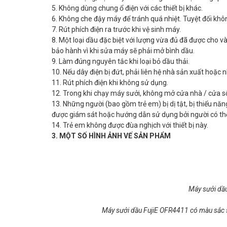
5. Không dùng chung ổ điện với các thiết bị khác.
6. Không che đậy máy để tránh quá nhiệt. Tuyệt đối kh
7. Rút phích điện ra trước khi vệ sinh máy.
8. Một loại dầu đặc biệt với lượng vừa đủ đã được cho và
bảo hành vì khi sửa máy sẽ phải mở bình dầu.
9. Làm đúng nguyên tắc khi loại bỏ dầu thải.
10. Nếu dây điện bị đứt, phải liên hệ nhà sản xuất hoặc 
11. Rút phích điện khi không sử dụng.
12. Trong khi chạy máy sưởi, không mở cửa nhà / cửa sổ l
13. Những người (bao gồm trẻ em) bị dị tật, bị thiểu năn
được giám sát hoặc hướng dẫn sử dụng bởi người có thể
14. Trẻ em không được đùa nghịch với thiết bị này.
3. MỘT SỐ HÌNH ẢNH VẾ SẢN PHẨM
Máy sưởi dầ
Máy sưởi dầu FujiE OFR4411 có màu sắc s