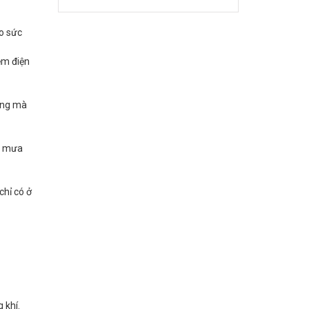
ảo sức
iệm điện
dàng mà
g, mưa
chỉ có ở
 khí.