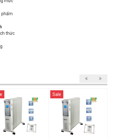
ùng mức
ản phẩm
h
ách thức
ng
e
Sale
Sale