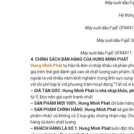
Máy sưởi dầu Fu
Hệ thống
Máy sưởi dầu FujiE OFR441
Máy sưởi dầu FujiE O
Máy sưởi dầu FujiE OFR4411 :
4. CHÍNH SÁCH BÁN HÀNG CỦA HƯNG MINH PHÁT
Hưng Minh Phát
tự hào là đơn vị nhập khẩu và phân ph
gia trên thế giới đánh giá cao về chất lượng sản phẩm.
ngoài ra với nhiều năm kinh nghiệm trong lĩnh vực cung c
với chi phí hợp lý với phương trâm hoạt động “Tất cả vì 
– GIÁ TẬN GỐC:
Hưng Minh Phát
là
nhà nhập khẩu, p
từ Ý, Đức nên giá cạnh tranh nhất
– SẢN PHẨM MỚI 100%:
Hưng Minh Phát
chỉ bán hàn
–
SẢN PHẨM CHÍNH HÃNG:
Hưng Minh Phát
sẽ gửi k
phẩm nhái/ cũ không có 2 loại giấy chứng nhận này. Chú
hàng cũ kém chất lượng.
– KHÁCH HÀNG LÀ SỐ 1:
Hưng Minh Phát
luôn đặt nhu