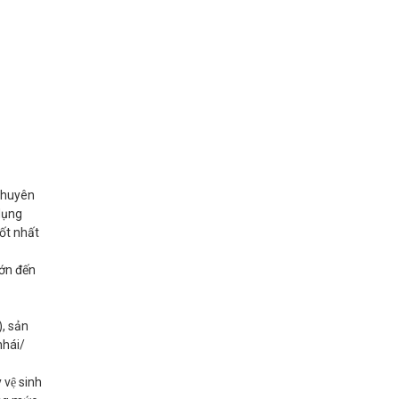
 chuyên
dụng
tốt nhất
́n đến
, sản
nhái/
vệ sinh