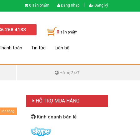
|
0
sản phẩm
Đăng nhập
Đăng ký
86.268.4133
0
sản phẩm
Thanh toán
Tin tức
Liên hệ
Hỗ trợ 24/7
HỖ TRỢ MUA HÀNG
Còn hàng
Kinh doanh bán lẻ