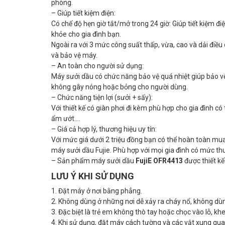
phòng.
– Giúp tiết kiệm điện:
Có chế độ hẹn giờ tắt/mở trong 24 giờ: Giúp tiết kiệm 
khỏe cho gia đình bạn.
Ngoài ra với 3 mức công suất thấp, vừa, cao và dải điều c
và bảo vệ máy.
– An toàn cho người sử dụng:
Máy sưởi dầu có chức năng bảo vệ quá nhiệt giúp bảo v
không gây nóng hoặc bỏng cho người dùng.
– Chức năng tiện lợi (sưởi + sấy):
Với thiết kế có giàn phơi đi kèm phù hợp cho gia đình c
ẩm ướt….
– Giá cả hợp lý, thương hiệu uy tín:
Với mức giá dưới 2 triệu đồng bạn có thể hoàn toàn mua
máy sưởi dầu Fujie. Phù hợp với mọi gia đình có mức thu
– Sản phẩm máy sưởi dầu
FujiE OFR4413
được thiết k
LƯU Ý KHI SỬ DỤNG
1. Đặt máy ở nơi bằng phẳng.
2. Không dùng ở những nơi dễ xảy ra cháy nổ, không dù
3. Đặc biệt là trẻ em không thò tay hoặc chọc vào lỗ, kh
4. Khi sử dụng, đặt máy cách tường và các vật xung qu