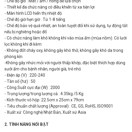
- Chế độ gió : Mát / ấm / nóng để lựa chọn
- Thiết kế đa chức năng có điều khiển từ xa tiện lợi
- Màn hình LCD hiển thị nhiệt độ
- Chế độ giờ hẹn giờ : Từ 1-8 tiếng
- Chế độ bảo vệ quá nhiệt, an toàn tuyệt đối khi sử dụng, tự động tắt
nếu bị nghiêng hoặc đổ
- Có chức năng làm khô không khí vào mùa ẩm (mùa nồm). Có lưới
lọc không khí đi kèm
- Không đốt cháy oxy, không gây khó thở, không gây khô da trong
phòng kín.
-Không gây nhức mỏi với người thấp khớp, đặc biệt thích hợp dùng
sưởi ấm cho bệnh nhân, người già, trẻ nhỏ
- Điện áp (V) : 220-240
- Tần số (hz) : 50
- Công Suất cực đại (W) : 2000
- Trọng lượng/trọng lượng cả : 4.35kg /5 Kg
- Kích thước vỏ hộp :22.5cm x 25cm x 79cm
- Tiêu chuẩn chất lượng (Approval) : CE, GS, RoHS, ISO9001
- Xuất xứ: Công nghệ Nhật Bản, Xuất xứ Asia
2. TÍNH NĂNG NỔI BẬT