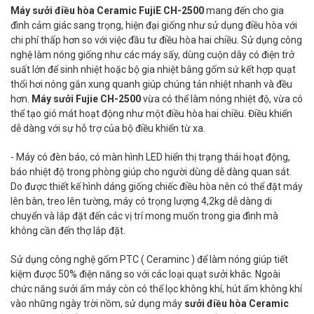
Máy sưởi điều hòa Ceramic FujiE CH-2500
mang đến cho gia
đình cảm giác sang trọng, hiện đại giống như sử dụng điều hòa với
chi phí thấp hơn so với việc đầu tư điều hòa hai chiều. Sử dụng công
nghệ làm nóng giống như các máy sấy, dùng cuộn dây có điện trở
suất lớn để sinh nhiệt hoặc bộ gia nhiệt bằng gốm sứ kết hợp quạt
thổi hơi nóng gắn xung quanh giúp chúng tản nhiệt nhanh và đều
hơn.
Máy sưởi Fujie CH-2500
vừa có thể làm nóng nhiệt độ, vừa có
thể tạo gió mát hoạt động như một điều hòa hai chiều. Điều khiển
dễ dàng với sự hỗ trợ của bộ điều khiển từ xa.
- Máy có đèn báo, có màn hình LED hiển thị trạng thái hoạt động,
báo nhiệt độ trong phòng giúp cho người dùng dễ dàng quan sát.
Do được thiết kế hình dáng giống chiếc điều hòa nên có thể đặt máy
lên bàn, treo lên tường, máy có trọng lượng 4,2kg dễ dàng di
chuyển và lắp đặt đến các vị trí mong muốn trong gia đình mà
không cần đến thợ lắp đặt.
Sử dụng công nghệ gốm PTC ( Ceraminc ) để làm nóng giúp tiết
kiệm được 50% điện năng so với các loại quạt sưởi khác. Ngoài
chức năng sưởi ấm máy còn có thể lọc không khí, hút ẩm không khí
vào những ngày trời nồm, sử dụng máy
sưởi điều hòa Ceramic