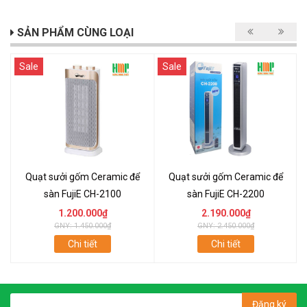
SẢN PHẨM CÙNG LOẠI
Sale
Sale
Quạt sưởi gốm Ceramic để
Quạt sưởi gốm Ceramic để
sàn FujiE CH-2100
sàn FujiE CH-2200
1.200.000₫
2.190.000₫
GNY: 1.450.000₫
GNY: 2.450.000₫
Chi tiết
Chi tiết
Đăng ký