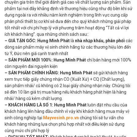
chuyên gia trên thế giới đánh giá cao về chất lượng sản phẩm. Sản
phẩm tại nơi đây khẳng định về thương hiệu cũng như độ bền khi sử
dụng ngoài ra với nhiều năm kinh nghiệm trong lĩnh vực cung cấp
phân phối thiết bị cơ khí sẽ đưa đến cho quý khách những giải pháp
tốt nhất với chi phí hợp lý với phương trâm hoạt động “Tất cả vì lợi
ích khách hàng”. qua những chính sách sau::
– GIÁ TẬN GỐC:
Hưng Minh Phát
là
nhà nhập khẩu, phân phối
các
dòng sản phẩm máy vệ sinh chính hãng từ các thương hiệu lớn đến
từ Ý, Đức nên giá cạnh tranh nhất
– SẢN PHẨM MỚI 100%:
Hưng Minh Phát
chỉ bán hàng mới 100%
còn nguyên đai nguyên kiện
–
SẢN PHẨM CHÍNH HÃNG:
Hưng Minh Phát
sẽ gửi khách hàng
xem trực tiếp giấy chứng nhận CO (Xuất Xứ) + CQ (Chất lượng),
sản phẩm nhái/ cũ không có 2 loại giấy chứng nhận này. Chúng tôi
sẽ đền 10 lần giá trị mua hàng nếu khách hàng phát hiện là hàng
nhái/ hàng cũ kém chất lượng.
– KHÁCH HÀNG LÀ SỐ 1:
Hưng Minh Phát
luôn đặt nhu cầu của
khách hàng lên hàng đầu chính vì vậy khi khách hàng mua máy vệ
sinh công nghiệp tại
Mayvesinh.pro.vn
chúng tôi sẽ tư vấn cho
khách hàng những lựa chọn phù hợp nhất với điều kiện sử dụng
cùng mức chi phí hợp lý
– DỊCH VỤ TỐT NHẤT:
Khách hàng được hỗ trợ kỹ thuật, tư vấn