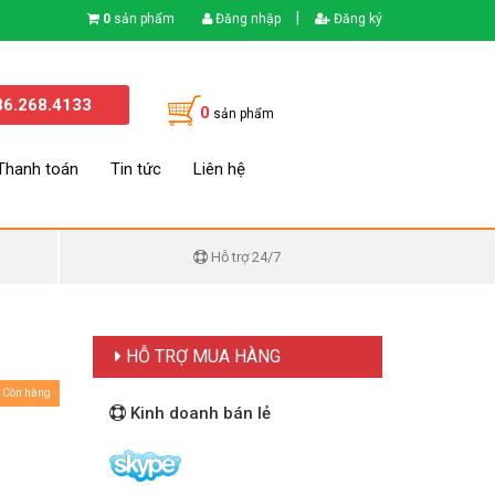
|
0
sản phẩm
Đăng nhập
Đăng ký
86.268.4133
0
sản phẩm
Thanh toán
Tin tức
Liên hệ
Hỗ trợ 24/7
HỖ TRỢ MUA HÀNG
Còn hàng
Kinh doanh bán lẻ