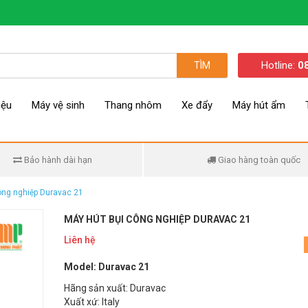
Hotline:
0
TÌM
iệu
Máy vệ sinh
Thang nhôm
Xe đẩy
Máy hút ẩm
Bảo hành dài hạn
Giao hàng toàn quốc
ông nghiệp Duravac 21
MÁY HÚT BỤI CÔNG NGHIỆP DURAVAC 21
Liên hệ
Model: Duravac 21
Hãng sản xuất: Duravac
Xuất xứ: Italy