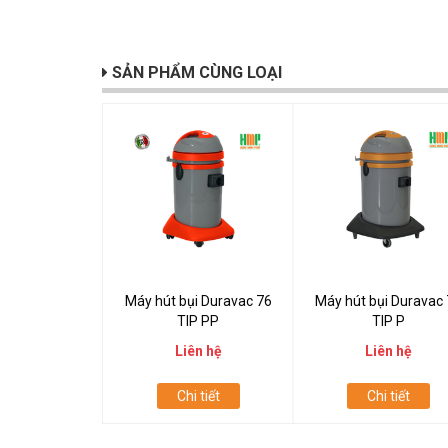
SẢN PHẨM CÙNG LOẠI
Máy hút bụi Duravac 76
Máy hút bụi Duravac
TIP PP
TIP P
Liên hệ
Liên hệ
Chi tiết
Chi tiết