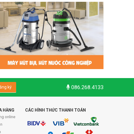
086.268.4133
ăng ký
A HÀNG
CÁC HÌNH THỨC THANH TOÁN
ng online
́n
n