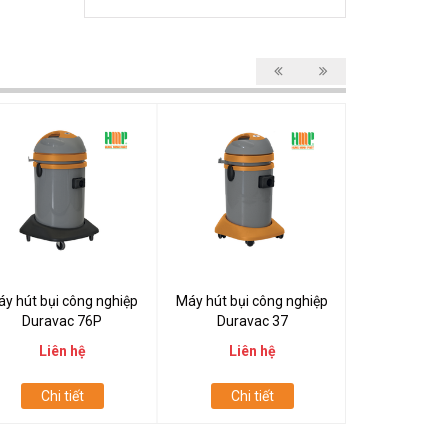
y hút bụi công nghiệp
Máy hút bụi công nghiệp
Máy hút bụi 
Duravac 76P
Duravac 37
Durav
Liên hệ
Liên hệ
Liên
Chi tiết
Chi tiết
Chi t