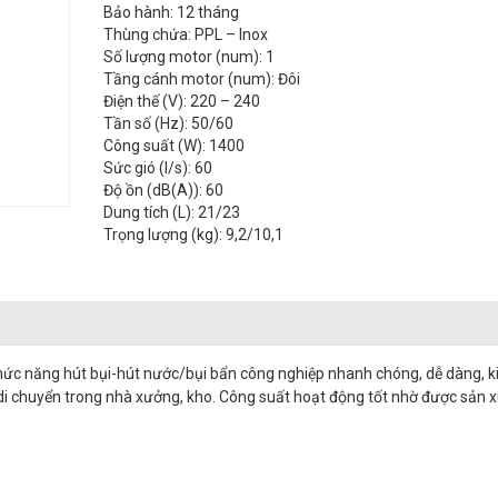
Bảo hành: 12 tháng
Thùng chứa: PPL – Inox
Số lượng motor (num): 1
Tầng cánh motor (num): Đôi
Điện thế (V): 220 – 240
Tần số (Hz): 50/60
Công suất (W): 1400
Sức gió (l/s): 60
Độ ồn (dB(A)): 60
Dung tích (L): 21/23
Trọng lượng (kg): 9,2/10,1
ới chức năng hút bụi-hút nước/bụi bẩn công nghiệp nhanh chóng, dễ dàng, 
 di chuyển trong nhà xưởng, kho. Công suất hoạt động tốt nhờ được sản x