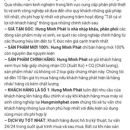
Qua nhiều năm kinh nghiệm trong lĩnh vực cung cấp phân phối thiết
bị vệ sinh công nghiệp sẽ đưa đến cho quý khách những giải pháp
tốt nhất, chi phí hợp lý nhất với phương trâm hoạt động “Tất cả vì
lợi ích khách hàng” thông qua những chính sách sau:
– GIÁ TẬN GỐC:
Hưng Minh Phát
là
nhà nhập khẩu, phân phối
các
dòng sản phẩm máy vệ sinh, xe quét rác công nghiệp chính hãng từ
các thương hiệu lớn đến từ Ý, Đức nên giá cạnh tranh nhất
– SẢN PHẨM MỚI 100%:
Hưng Minh Phát
chỉ bán hàng mới 100%
còn nguyên đai nguyên kiện
–
SẢN PHẨM CHÍNH HÃNG:
Hưng Minh Phát
sẽ gửi khách hàng
xem trực tiếp giấy chứng nhận CO (Xuất Xứ) + CQ (Chất lượng),
sản phẩm nhái/ cũ không có 2 loại giấy chứng nhận này. Chúng tôi
sẽ đền 10 lần giá trị mua hàng nếu khách hàng phát hiện là hàng
nhái/ hàng cũ kém chất lượng.
– KHÁCH HÀNG LÀ SỐ 1:
Hưng Minh Phát
luôn đặt nhu cầu của
khách hàng lên hàng đầu chính vì vậy khi khách hàng mua máy vệ
sinh công nghiệp tại
Hungminhphat.com
chúng tôi sẽ tư vấn cho
khách hàng những lựa chọn phù hợp nhất với điều kiện sử dụng
cùng mức chi phí hợp lý
– DỊCH VỤ TỐT NHẤT:
Khách hàng được hỗ trợ kỹ thuật, tư vấn
24/24 trong suốt quá trình mua và sau mua. Bất cứ khi nào sản