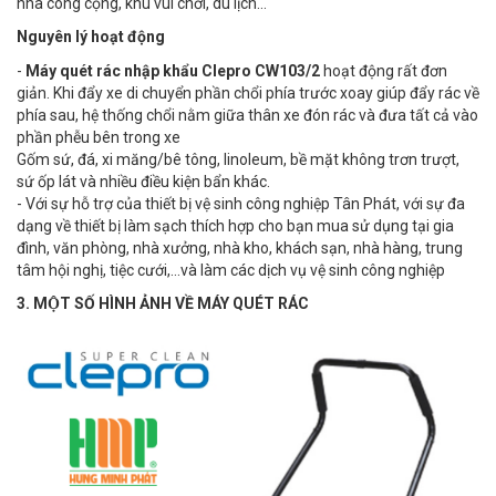
nhà công cộng, khu vui chơi, du lịch…
Nguyên lý hoạt động
-
Máy quét rác nhập khẩu Clepro CW103/2
hoạt động rất đơn
giản. Khi đẩy xe di chuyển phần chổi phía trước xoay giúp đẩy rác về
phía sau, hệ thống chổi nằm giữa thân xe đón rác và đưa tất cả vào
phần phễu bên trong xe
Gốm sứ, đá, xi măng/bê tông, linoleum, bề mặt không trơn trượt,
sứ ốp lát và nhiều điều kiện bẩn khác.
- Với sự hỗ trợ của thiết bị vệ sinh công nghiệp Tân Phát, với sự đa
dạng về thiết bị làm sạch thích hợp cho bạn mua sử dụng tại gia
đình, văn phòng, nhà xưởng, nhà kho, khách sạn, nhà hàng, trung
tâm hội nghị, tiệc cưới,…và làm các dịch vụ vệ sinh công nghiệp
3. MỘT SỐ HÌNH ẢNH VỀ MÁY QUÉT RÁC