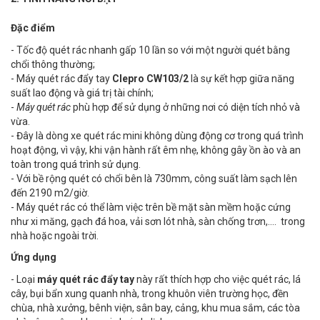
Đặc điểm
- Tốc độ quét rác nhanh gấp 10 lần so với một người quét bằng
chổi thông thường;
- Máy quét rác đẩy tay
Clepro CW103/2
là sự kết hợp giữa năng
suất lao động và giá trị tài chính;
-
Máy quét rác
phù hợp để sử dụng ở những nơi có diện tích nhỏ và
vừa.
- Đây là dòng xe quét rác mini không dùng động cơ trong quá trình
hoạt động, vì vậy, khi vận hành rất êm nhẹ, không gây ồn ào và an
toàn trong quá trình sử dụng.
- Với bề rộng quét có chổi bên là 730mm, công suất làm sạch lên
đến 2190 m2/giờ.
- Máy quét rác có thể làm việc trên bề mặt sàn mềm hoặc cứng
như xi măng, gạch đá hoa, vải sơn lót nhà, sàn chống trơn,…. trong
nhà hoặc ngoài trời.
Ứng dụng
- Loại
máy quét rác đẩy tay
này rất thích hợp cho việc quét rác, lá
cây, bụi bẩn xung quanh nhà, trong khuôn viên trường học, đền
chùa, nhà xưởng, bênh viện, sân bay, cảng, khu mua sắm, các tòa