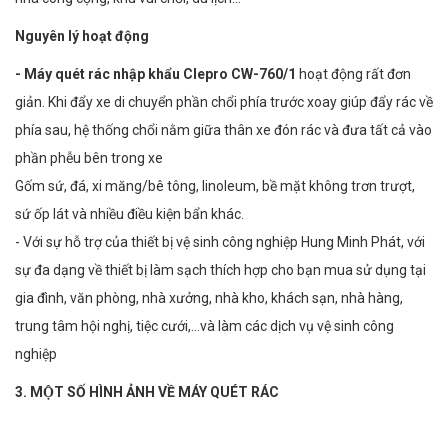
Nguyên lý hoạt động
- Máy quét rác nhập khẩu Clepro CW-760/1
hoạt động rất đơn
giản. Khi đẩy xe di chuyển phần chổi phía trước xoay giúp đẩy rác về
phía sau, hệ thống chổi nằm giữa thân xe đón rác và đưa tất cả vào
phần phễu bên trong xe
Gốm sứ, đá, xi măng/bê tông, linoleum, bề mặt không trơn trượt,
sứ ốp lát và nhiều điều kiện bẩn khác.
- Với sự hỗ trợ của thiết bị vệ sinh công nghiệp Hung Minh Phát, với
sự đa dạng về thiết bị làm sạch thích hợp cho bạn mua sử dụng tại
gia đình, văn phòng, nhà xưởng, nhà kho, khách sạn, nhà hàng,
trung tâm hội nghị, tiệc cưới,…và làm các dịch vụ vệ sinh công
nghiệp
3. MỘT SỐ HÌNH ẢNH VỀ MÁY QUÉT RÁC