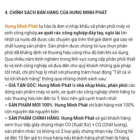
4. CHÍNH SÁCH BÁN HÀNG CỦA HƯNG MINH PHÁT
Hưng Minh Phát
tự hào là đơn vị nhập khẩu và phân phối máy vệ
sinh công nghiệp,
xe quét rác công nghiệp đẩy tay, ngồi lái
lớn
nhất cả nước đã được các chuyên gia trên thế giới đánh giá cao về
chất lượng sản phẩm. Sản phẩm được chúng tôi lựa chọn phân
phối đã khẳng định về thương hiệu cũng như độ bền khi sử dụng.
Qua nhiều năm kinh nghiệm trong lĩnh vực cung cấp phân phối thiết
bị vệ sinh công nghiệp sẽ đưa đến cho quý khách những giải pháp
tốt nhất, chi phí hợp lý nhất với phương trâm hoạt động “Tất cả vì
lợi ích khách hàng” thông qua những chính sách sau:
– GIÁ TẬN GỐC:
Hưng Minh Phát
là
nhà nhập khẩu, phân phối
các
dòng sản phẩm máy vệ sinh, xe quét rác công nghiệp chính hãng từ
các thương hiệu lớn đến từ Ý, Đức nên giá cạnh tranh nhất
– SẢN PHẨM MỚI 100%:
Hưng Minh Phát
chỉ bán hàng mới 100%
còn nguyên đai nguyên kiện
–
SẢN PHẨM CHÍNH HÃNG:
Hưng Minh Phát
sẽ gửi khách hàng
xem trực tiếp giấy chứng nhận CO (Xuất Xứ) + CQ (Chất lượng),
sản phẩm nhái/ cũ không có 2 loại giấy chứng nhận này. Chúng tôi
sẽ đền 10 lần giá trị mua hàng nếu khách hàng phát hiện là hàng