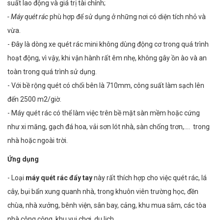
suất lao động và giá trị tài chính;
- Máy quét rác
phù hợp để sử dụng ở những nơi có diện tích nhỏ và
vừa.
- Đây là dòng xe quét rác mini không dùng động cơ trong quá trình
hoạt động, vì vậy, khi vận hành rất êm nhẹ, không gây ồn ào và an
toàn trong quá trình sử dụng.
- Với bề rộng quét có chổi bên là 710mm, công suất làm sạch lên
đến 2500 m2/giờ.
- Máy quét rác có thể làm việc trên bề mặt sàn mềm hoặc cứng
như xi măng, gạch đá hoa, vải sơn lót nhà, sàn chống trơn,…. trong
nhà hoặc ngoài trời.
Ứng dụng
- Loại
máy quét rác đẩy tay
này rất thích hợp cho việc quét rác, lá
cây, bụi bẩn xung quanh nhà, trong khuôn viên trường học, đền
chùa, nhà xưởng, bênh viện, sân bay, cảng, khu mua sắm, các tòa
nhà công cộng, khu vui chơi, du lịch…