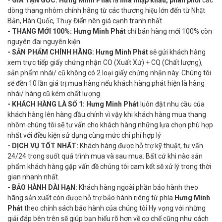
dòng thang nhôm chính hãng từ các thương hiệu lớn đến từ Nhật
Bản, Hàn Quốc, Thụy Điển nên giá cạnh tranh nhất
- THANG MỚI 100%:
Hưng Minh Phát
chỉ bán hàng mới 100% còn
nguyên đai nguyên kiện
-
SẢN PHẨM CHÍNH HÃNG:
Hưng Minh Phát
sẽ gửi khách hàng
xem trực tiếp giấy chứng nhận CO (Xuất Xứ) + CQ (Chất lượng),
sản phẩm nhái/ cũ không có 2 loại giấy chứng nhận này. Chúng tôi
sẽ đền 10 lần giá trị mua hàng nếu khách hàng phát hiện là hàng
nhái/ hàng cũ kém chất lượng.
- KHÁCH HÀNG LÀ SỐ 1:
Hưng Minh Phát
luôn đặt nhu cầu của
khách hàng lên hàng đầu chính vì vậy khi khách hàng mua thang
nhôm chúng tôi sẽ tư vấn cho khách hàng những lựa chọn phù hợp
nhất với điều kiện sử dụng cùng mức chi phí hợp lý
- DỊCH VỤ TỐT NHẤT:
Khách hàng được hỗ trợ kỹ thuật, tư vấn
24/24 trong suốt quá trình mua và sau mua. Bất cứ khi nào sản
phẩm khách hàng gặp vấn đề chúng tôi cam kết sẽ xử lý trong thời
gian nhanh nhất.
- BẢO HÀNH DÀI HẠN:
Khách hàng ngoài phần bảo hành theo
hãng sản xuất còn được hỗ trợ bảo hành riêng từ phía
Hưng Minh
Phát
theo chính sách bảo hành của chúng tôi Hy vọng với những
giải đáp bên trên sẽ giúp bạn hiểu rõ hơn về cơ chế cũng như cách