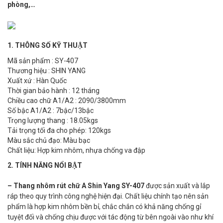
phòng,…
1. THÔNG SỐ KỸ THUẬT
Mã sản phẩm : SY-407
Thương hiệu : SHIN YANG
Xuất xứ : Hàn Quốc
Thời gian bảo hành : 12 tháng
Chiều cao chữ A1/A2 : 2090/3800mm
Số bậc A1/A2 : 7bậc/13bậc
Trọng lượng thang : 18.05kgs
Tải trọng tối đa cho phép: 120kgs
Màu sắc chủ đạo: Màu bạc
Chất liệu: Hợp kim nhôm, nhựa chống va đập
2. TÍNH NĂNG NỔI BẬT
– Thang nhôm rút chữ A Shin Yang SY-407
được sản xuất và lắp
ráp theo quy trình công nghệ hiện đại. Chất liệu chính tạo nên sản
phẩm là hợp kim nhôm bền bỉ, chắc chắn có khả năng chống gỉ
tuyệt đối và chống chịu được với tác động từ bên ngoài vào như khí