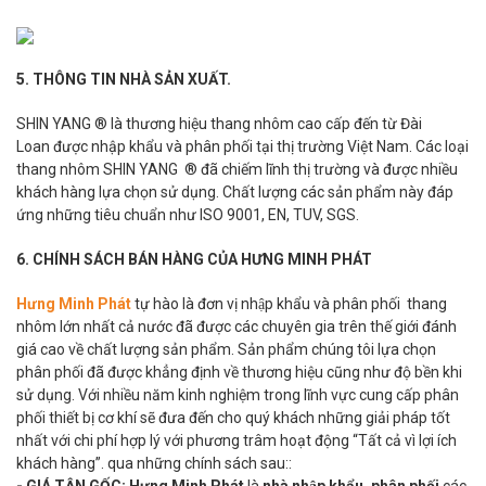
5. THÔNG TIN NHÀ SẢN XUẤT.
SHIN YANG ® là thương hiệu thang nhôm cao cấp đến từ Đài
Loan được nhập khẩu và phân phối tại thị trường Việt Nam. Các loại
thang nhôm SHIN YANG ® đã chiếm lĩnh thị trường và được nhiều
khách hàng lựa chọn sử dụng. Chất lượng các sản phẩm này đáp
ứng những tiêu chuẩn như ISO 9001, EN, TUV, SGS.
6. CHÍNH SÁCH BÁN HÀNG CỦA HƯNG MINH PHÁT
Hưng Minh Phát
tự hào là đơn vị nhập khẩu và phân phối thang
nhôm lớn nhất cả nước đã được các chuyên gia trên thế giới đánh
giá cao về chất lượng sản phẩm. Sản phẩm chúng tôi lựa chọn
phân phối đã được khẳng định về thương hiệu cũng như độ bền khi
sử dụng. Với nhiều năm kinh nghiệm trong lĩnh vực cung cấp phân
phối thiết bị cơ khí sẽ đưa đến cho quý khách những giải pháp tốt
nhất với chi phí hợp lý với phương trâm hoạt động “Tất cả vì lợi ích
khách hàng”. qua những chính sách sau::
- GIÁ TẬN GỐC:
Hưng Minh Phát
là
nhà nhập khẩu, phân phối
các