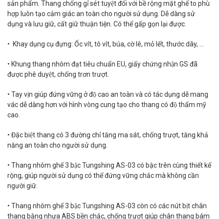
sản phẩm. Thang chống gỉ sét tuyệt đối với bề rộng mặt ghế to phù
hợp luôn tạo cảm giác an toàn cho người sử dụng. Dễ dàng sử
dụng và lưu giữ, cất giữ thuận tiện. Có thể gấp gọn lại được.
• Khay dụng cụ đựng: Ốc vít, tô vít, búa, cờ lê, mỏ lết, thước dây, …
• Khung thang nhôm đạt tiêu chuẩn EU, giấy chứng nhận GS đã
được phê duyệt, chống trơn trượt.
• Tay vịn giúp đứng vững ở độ cao an toàn và có tác dụng dễ mang
vác dễ dàng hơn với hình vòng cung tạo cho thang có độ thẩm mỹ
cao.
• Đặc biệt thang có 3 đường chỉ tăng ma sát, chống trượt, tăng khả
năng an toàn cho người sử dụng.
• Thang nhôm ghế 3 bậc Tungshing AS-03 có bậc trên cùng thiết kế
rộng, giúp người sử dụng có thể đứng vững chắc mà không cần
người giữ.
• Thang nhôm ghế 3 bậc Tungshing AS-03 còn có các nút bịt chân
thang bằng nhựa ABS bền chắc, chống trượt giúp chân thang bám