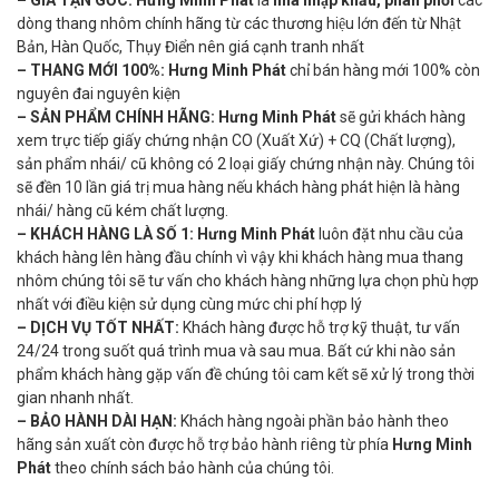
– GIÁ TẬN GỐC:
Hưng Minh Phát
là
nhà nhập khẩu, phân phối
các
dòng thang nhôm chính hãng từ các thương hiệu lớn đến từ Nhật
Bản, Hàn Quốc, Thụy Điển nên giá cạnh tranh nhất
– THANG MỚI 100%:
Hưng Minh Phát
chỉ bán hàng mới 100% còn
nguyên đai nguyên kiện
–
SẢN PHẨM CHÍNH HÃNG:
Hưng Minh Phát
sẽ gửi khách hàng
xem trực tiếp giấy chứng nhận CO (Xuất Xứ) + CQ (Chất lượng),
sản phẩm nhái/ cũ không có 2 loại giấy chứng nhận này. Chúng tôi
sẽ đền 10 lần giá trị mua hàng nếu khách hàng phát hiện là hàng
nhái/ hàng cũ kém chất lượng.
– KHÁCH HÀNG LÀ SỐ 1:
Hưng Minh Phát
luôn đặt nhu cầu của
khách hàng lên hàng đầu chính vì vậy khi khách hàng mua thang
nhôm chúng tôi sẽ tư vấn cho khách hàng những lựa chọn phù hợp
nhất với điều kiện sử dụng cùng mức chi phí hợp lý
– DỊCH VỤ TỐT NHẤT:
Khách hàng được hỗ trợ kỹ thuật, tư vấn
24/24 trong suốt quá trình mua và sau mua. Bất cứ khi nào sản
phẩm khách hàng gặp vấn đề chúng tôi cam kết sẽ xử lý trong thời
gian nhanh nhất.
– BẢO HÀNH DÀI HẠN:
Khách hàng ngoài phần bảo hành theo
hãng sản xuất còn được hỗ trợ bảo hành riêng từ phía
Hưng Minh
Phát
theo chính sách bảo hành của chúng tôi.