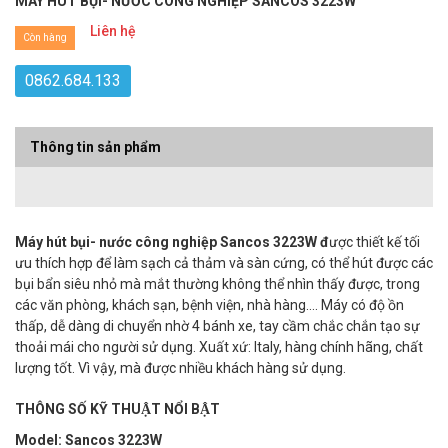
MÁY HÚT BỤI- NƯỚC CÔNG NGHIỆP SANCOS 3223W
Liên hệ
Còn hàng
0862.684.133
Thông tin sản phẩm
Máy hút bụi- nước công nghiệp Sancos 3223W
đ
ược thiết kế tối
ưu thích hợp để làm sạch cả thảm và sàn cứng, có thể hút được các
bụi bẩn siêu nhỏ mà mắt thường không thể nhìn thấy được, trong
các văn phòng, khách sạn, bệnh viện, nhà hàng…. Máy có độ ồn
thấp, dễ dàng di chuyển nhờ 4 bánh xe, tay cầm chắc chắn tạo sự
thoải mái cho người sử dụng. Xuất xứ: Italy, hàng chính hãng, chất
lượng tốt. Vì vậy, mà được nhiều khách hàng sử dụng.
THÔNG SỐ KỸ THUẬT NỔI BẬT
Model: Sancos 3223W