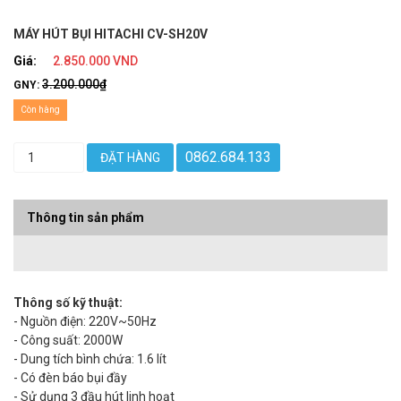
MÁY HÚT BỤI HITACHI CV-SH20V
Giá:
2.850.000 VND
3.200.000₫
GNY:
Còn hàng
0862.684.133
ĐẶT HÀNG
Thông tin sản phẩm
Thông số kỹ thuật:
- Nguồn điện: 220V~50Hz​
- Công suất: 2000W
- Dung tích bình chứa: 1.6 lít
- Có đèn báo bụi đầy
- Sử dụng 3 đầu hút linh hoạt