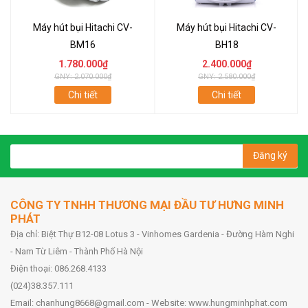
Máy hút bụi Hitachi CV-
Máy hút bụi Hitachi CV-
BM16
BH18
1.780.000₫
2.400.000₫
GNY: 2.070.000₫
GNY: 2.580.000₫
Chi tiết
Chi tiết
Đăng ký
CÔNG TY TNHH THƯƠNG MẠI ĐẦU TƯ HƯNG MINH
PHÁT
Địa chỉ: Biệt Thự B12-08 Lotus 3 - Vinhomes Gardenia - Đường Hàm Nghi
- Nam Từ Liêm - Thành Phố Hà Nội
Điện thoại: 086.268.4133
(024)38.357.111
Email: chanhung8668@gmail.com - Website: www.hungminhphat.com