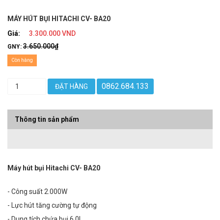
MÁY HÚT BỤI HITACHI CV- BA20
Giá:
3.300.000 VND
3.650.000₫
GNY:
Còn hàng
0862.684.133
ĐẶT HÀNG
Thông tin sản phẩm
Máy hút bụi Hitachi CV- BA20
- Công suất 2.000W
- Lực hút tăng cường tự động
- Dung tích chứa bụi 6,0L