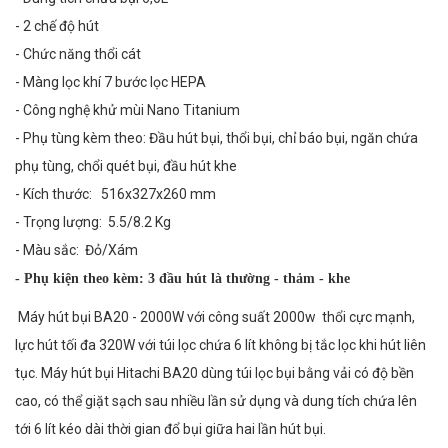
- 2 chế độ hút
- Chức năng thổi cát
- Màng lọc khí 7 bước lọc HEPA
- Công nghệ khử mùi Nano Titanium
- Phụ tùng kèm theo: Đầu hút bụi, thổi bụi, chỉ báo bụi, ngăn chứa
phụ tùng, chổi quét bụi, đầu hút khe
- Kích thước:
516x327x260 mm
- Trọng lượng:
5.5/8.2
Kg
- Màu sắc: Đỏ/Xám
- Phụ kiện theo kèm: 3 đầu hút là thường - thảm - khe
Máy hút bụi BA20 - 2000W với công suất 2000w thổi cực mạnh,
lực hút tối đa 320W với túi lọc chứa 6 lít không bị tắc lọc khi hút liên
tục. Máy hút bụi Hitachi BA20 dùng túi lọc bụi bằng vải có độ bền
cao, có thể giặt sạch sau nhiều lần sử dụng và dung tích chứa lên
tới 6 lít kéo dài thời gian đổ bụi giữa hai lần hút bụi.