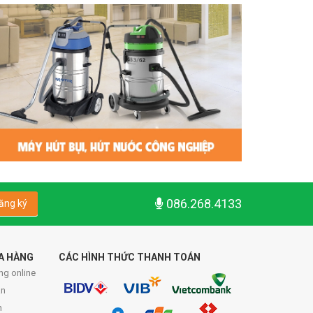
086.268.4133
ăng ký
A HÀNG
CÁC HÌNH THỨC THANH TOÁN
ng online
́n
n