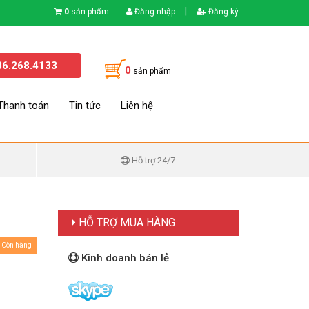
|
0
sản phẩm
Đăng nhập
Đăng ký
86.268.4133
0
sản phẩm
Thanh toán
Tin tức
Liên hệ
Hỗ trợ 24/7
HỖ TRỢ MUA HÀNG
Còn hàng
Kinh doanh bán lẻ