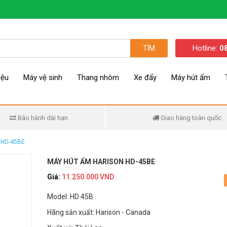
Hotline:
0
TÌM
iệu
Máy vệ sinh
Thang nhôm
Xe đẩy
Máy hút ẩm
Bảo hành dài hạn
Giao hàng toàn quốc
 HD-45BE
MÁY HÚT ẨM HARISON HD-45BE
Giá:
11.250.000 VND
Model: HD 45B
Hãng sản xuất: Harison - Canada