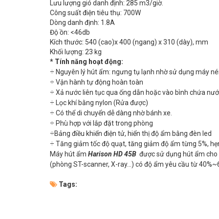
Lưu lượng gió danh định: 285 m3/giờ.
Công suất điện tiêu thụ: 700W
Dòng danh định: 1.8A
Độ ồn: <46db
Kích thước: 540 (cao)x 400 (ngang) x 310 (dày), mm
Khối lượng: 23 kg
* Tính năng hoạt động:
÷ Nguyên lý hút ẩm: ngưng tụ lạnh nhờ sử dụng máy né
÷ Vận hành tự động hoàn toàn
÷ Xả nước liên tục qua ống dẫn hoặc vào bình chứa nướ
÷ Lọc khí bằng nylon (Rửa được)
÷ Có thể di chuyển dễ dàng nhờ bánh xe.
÷ Phù hợp với lắp đặt trong phòng
÷Bảng điều khiển điện tử, hiển thị độ ẩm bằng đèn led
÷ Tăng giảm tốc độ quạt, tăng giảm độ ẩm từng 5%, hẹ
Máy hút ẩm
Harison HD 45B
được sử dụng hút ẩm cho c
(phòng ST-scanner, X-ray…) có độ ẩm yêu cầu từ 40%~60
Tags: