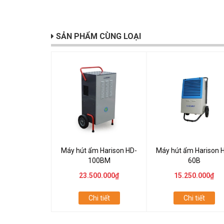
SẢN PHẨM CÙNG LOẠI
Máy hút ẩm Harison HD-
Máy hút ẩm Harison 
100BM
60B
23.500.000₫
15.250.000₫
Chi tiết
Chi tiết