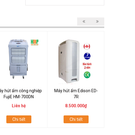
y hút ẩm công nghiệp
Máy hút ẩm Edison ED-
Máy hút ẩm 
FujiE HM-700DN
7R
504
Liên hệ
8.500.000₫
84.000
Chi tiết
Chi tiết
Chi t