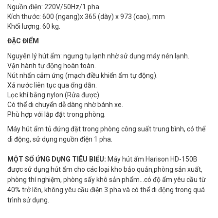
Nguồn điện: 220V/50Hz/1 pha
Kích thước: 600 (ngang)x 365 (dày) x 973 (cao), mm
Khối lượng: 60 kg.
ĐẶC ĐIỂM
Nguyên lý hút ẩm: ngưng tụ lạnh nhờ sử dụng máy nén lạnh.
Vận hành tự động hoàn toàn.
Nút nhấn cảm ứng (mạch điều khiển ẩm tự động).
Xả nước liên tục qua ống dẫn.
Lọc khí bằng nylon (Rửa được).
Có thể di chuyển dễ dàng nhờ bánh xe.
Phù hợp với lắp đặt trong phòng.
Máy hút ẩm tủ đứng đặt trong phòng công suất trung bình, có thể
di động, sử dụng nguồn điện 1 pha.
MỘT SỐ ỨNG DỤNG TIÊU BIỂU:
Máy hút ẩm Harison HD-150B
được sử dụng hút ẩm cho các loại kho bảo quản,phòng sản xuất,
phòng thí nghiệm, phòng sấy khô sản phẩm…có độ ẩm yêu cầu từ
40% trở lên, không yêu cầu điện 3 pha và có thể di động trong quá
trình sử dụng.