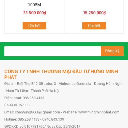
100BM
23.500.000₫
15.250.000₫
Chi tiết
Chi tiết
Đăng ký
CÔNG TY TNHH THƯƠNG MẠI ĐẦU TƯ HƯNG MINH
PHÁT
Địa chỉ: Biệt Thự B12-08 Lotus 3 - Vinhomes Gardenia - Đường Hàm Nghi
- Nam Từ Liêm - Thành Phố Hà Nội
Điện thoại: 086.268.4133
(024)38.357.111
Email: chanhung8668@gmail.com - Website: www.hungminhphat.com
Hotline: 086.268.4133 - 0946.843.139
GPDKKD số 0107781765/ Ngày Cấp 29/3/2017