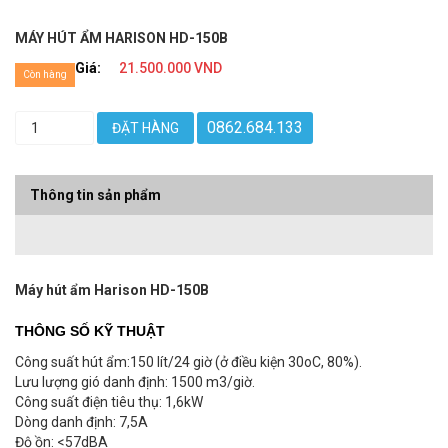
MÁY HÚT ẨM HARISON HD-150B
Giá:
21.500.000 VND
Còn hàng
0862.684.133
ĐẶT HÀNG
Thông tin sản phẩm
Máy hút ẩm Harison HD-150B
THÔNG SỐ KỸ THUẬT
Công suất hút ẩm:150 lít/24 giờ (ở điều kiện 30oC, 80%).
Lưu lượng gió danh định: 1500 m3/giờ.
Công suất điện tiêu thụ: 1,6kW
Dòng danh định: 7,5A
Độ ồn: <57dBA