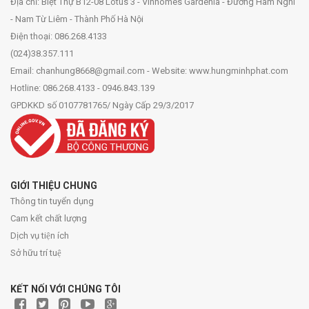
Địa chỉ: Biệt Thự B12-08 Lotus 3 - Vinhomes Gardenia - Đường Hàm Nghi
- Nam Từ Liêm - Thành Phố Hà Nội
Điện thoại: 086.268.4133
(024)38.357.111
Email: chanhung8668@gmail.com - Website: www.hungminhphat.com
Hotline: 086.268.4133 - 0946.843.139
GPDKKD số 0107781765/ Ngày Cấp 29/3/2017
GIỚI THIỆU CHUNG
Thông tin tuyển dụng
Cam kết chất lượng
Dịch vụ tiện ích
Sở hữu trí tuệ
KẾT NỐI VỚI CHÚNG TÔI