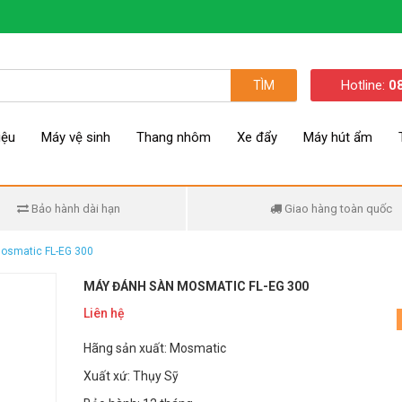
Hotline:
0
TÌM
iệu
Máy vệ sinh
Thang nhôm
Xe đẩy
Máy hút ẩm
Bảo hành dài hạn
Giao hàng toàn quốc
osmatic FL-EG 300
MÁY ĐÁNH SÀN MOSMATIC FL-EG 300
Liên hệ
Hãng sản xuất: Mosmatic
Xuất xứ: Thụy Sỹ