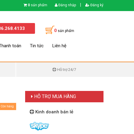
|
0
sản phẩm
Đăng nhập
Đăng ký
86.268.4133
0
sản phẩm
Thanh toán
Tin tức
Liên hệ
Hỗ trợ 24/7
HỖ TRỢ MUA HÀNG
Còn hàng
Kinh doanh bán lẻ