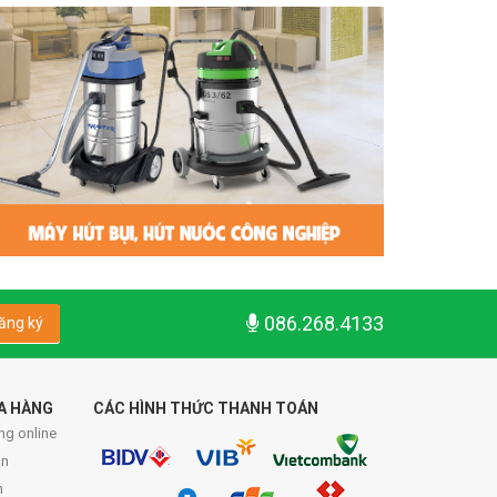
086.268.4133
ăng ký
A HÀNG
CÁC HÌNH THỨC THANH TOÁN
ng online
́n
n