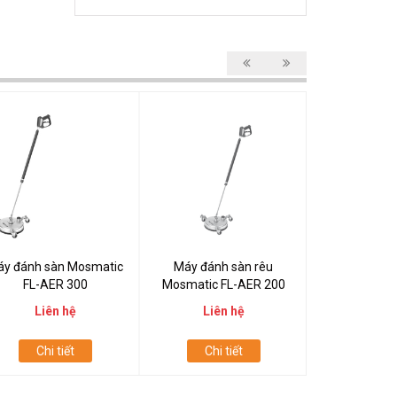
y đánh sàn Mosmatic
Máy đánh sàn rêu
Máy đánh sà
FL-AER 300
Mosmatic FL-AER 200
FL-AH
Liên hệ
Liên hệ
44.000
Chi tiết
Chi tiết
Chi t