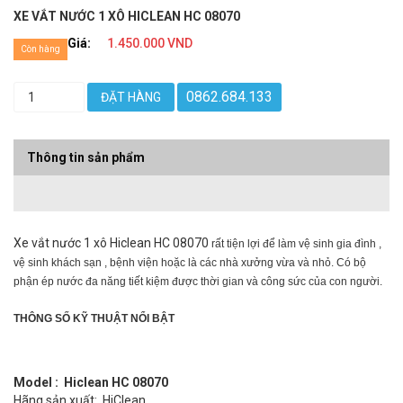
XE VẮT NƯỚC 1 XÔ HICLEAN HC 08070
Giá:
1.450.000 VND
Còn hàng
0862.684.133
ĐẶT HÀNG
Thông tin sản phẩm
Xe vắt nước 1 xô Hiclean HC 08070
rất tiện lợi để làm vệ sinh gia đình ,
vệ sinh khách sạn , bệnh viện hoặc là các nhà xưởng vừa và nhỏ. Có bộ
phận ép nước đa năng tiết kiệm được thời gian và công sức của con người.
THÔNG SỐ KỸ THUẬT NỔI BẬT
Model : Hiclean HC 08070
Hãng sản xuất: HiClean