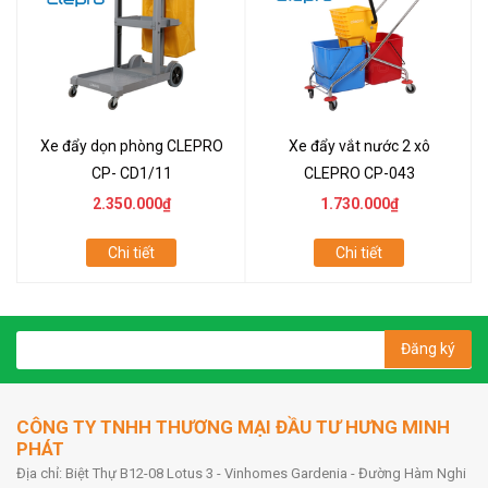
Xe đẩy dọn phòng CLEPRO
Xe đẩy vắt nước 2 xô
CP- CD1/11
CLEPRO CP-043
2.350.000₫
1.730.000₫
Chi tiết
Chi tiết
Đăng ký
CÔNG TY TNHH THƯƠNG MẠI ĐẦU TƯ HƯNG MINH
PHÁT
Địa chỉ: Biệt Thự B12-08 Lotus 3 - Vinhomes Gardenia - Đường Hàm Nghi