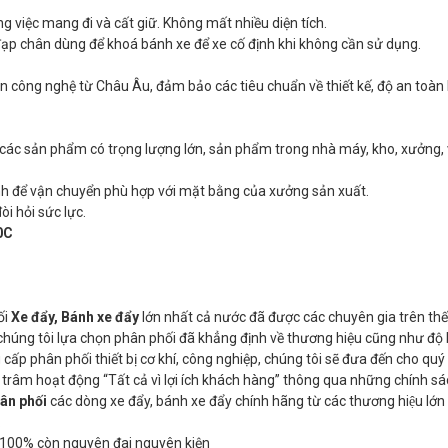
g việc mang đi và cất giữ. Không mất nhiều diện tích.
ạp chân dùng để khoá bánh xe để xe cố định khi không cần sử dụng.
 công nghệ từ Châu Âu, đảm bảo các tiêu chuẩn về thiết kế, độ an toàn 
các sản phẩm có trọng lượng lớn, sản phẩm trong nhà máy, kho, xưởng,
nh để vận chuyển phù hợp với mặt bằng của xưởng sản xuất.
i hỏi sức lực.
0C
ối
Xe đẩy, Bánh xe đẩy
lớn nhất cả nước đã được các chuyên gia trên thế
húng tôi lựa chọn phân phối đã khẳng định về thương hiệu cũng như độ 
ấp phân phối thiết bị cơ khí, công nghiệp, chúng tôi sẽ đưa đến cho qu
g trâm hoạt động “Tất cả vì lợi ích khách hàng” thông qua những chính sá
hân phối
các dòng xe đẩy, bánh xe đẩy chính hãng từ các thương hiệu lớn đ
.
 100% còn nguyên đai nguyên kiện