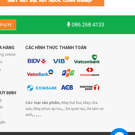
086.268.4133
ăng ký
A HÀNG
CÁC HÌNH THỨC THANH TOÁN
ng online
́n
n
p
UY ĐỊNH
g
,
,
Các loại sản phẩm
May hut bui
May cha
nh
,
,
,
,
san
May phun ap luc
Xe quet rac
Xe lam ve
,
,
,
,
,
.
t
sinh
yển