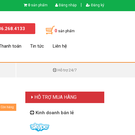
|
0
sản phẩm
Đăng nhập
Đăng ký
86.268.4133
0
sản phẩm
Thanh toán
Tin tức
Liên hệ
Hỗ trợ 24/7
HỖ TRỢ MUA HÀNG
Còn hàng
Kinh doanh bán lẻ