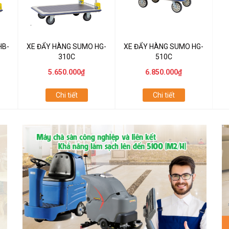
HB-
XE ĐẨY HÀNG SUMO HG-
XE ĐẨY HÀNG SUMO HG-
310C
510C
5.650.000₫
6.850.000₫
Chi tiết
Chi tiết