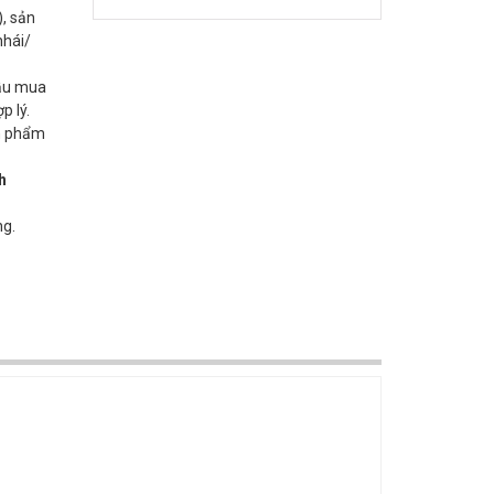
, sản
nhái/
cầu mua
p lý.
ản phẩm
h
ng.