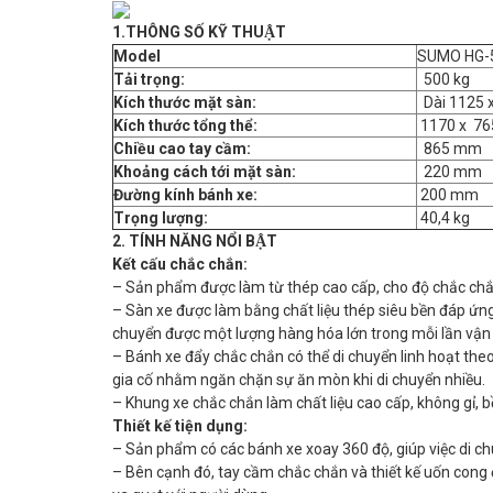
1.THÔNG SỐ KỸ THUẬT
Model
SUMO HG-51
Tải trọng:
500 kg
Kích thước mặt sàn:
Dài 1125 
Kích thước tổng thể:
1170 x 76
Chiều cao tay cầm:
865 mm
Khoảng cách tới mặt sàn:
220 mm
Đường kính bánh xe:
200 mm
Trọng lượng:
40,4 kg
2. TÍNH NĂNG NỔI BẬT
Kết cấu chắc chắn:
– Sản phẩm được làm từ thép cao cấp, cho độ chắc chắ
– Sàn xe được làm bằng chất liệu thép siêu bền đáp ứng
chuyển được một lượng hàng hóa lớn trong mỗi lần vận
– Bánh xe đẩy chắc chắn có thể di chuyển linh hoạt theo
gia cố nhằm ngăn chặn sự ăn mòn khi di chuyển nhiều.
– Khung xe chắc chắn làm chất liệu cao cấp, không gỉ, 
Thiết kế tiện dụng:
– Sản phẩm có các bánh xe xoay 360 độ, giúp việc di 
– Bên cạnh đó, tay cầm chắc chắn và thiết kế uốn cong 