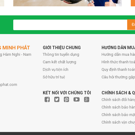
Đ
G MINH PHÁT
GIỚI THIỆU CHUNG
HƯỚNG DẪN MU
ờng Hàm Nghi - Nam
Thông tin tuyển dụng
Hướng dẫn mua hà
Cam kết chất lượng
Hình thức thanh toa
Dịch vụ tiện ích
Quy định thanh toá
Sở hữu trí tuệ
Câu hỏi thường gặ
hphat.com
KẾT NỐI VỚI CHÚNG TÔI
CHÍNH SÁCH & Q
Chính sách đổi hàn
Chính sách bảo hà
Chính sách bảo mậ
Chính sách vận chu