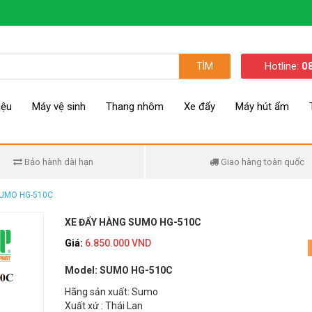
Hotline:
0
TÌM
iệu
Máy vệ sinh
Thang nhôm
Xe đẩy
Máy hút ẩm
Bảo hành dài hạn
Giao hàng toàn quốc
SUMO HG-510C
XE ĐẨY HÀNG SUMO HG-510C
Giá:
6.850.000 VND
Model: SUMO HG-510C
Hãng sản xuất: Sumo
Xuất xứ : Thái Lan