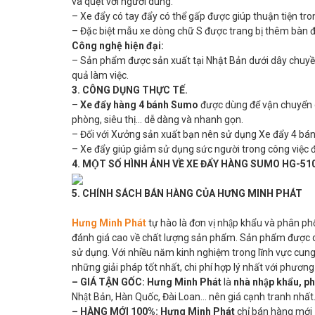
va quẹt với người dùng.
– Xe đẩy có tay đẩy có thể gấp được giúp thuận tiện tron
– Đặc biệt mẫu xe dòng chữ S được trang bị thêm bàn đ
Công nghệ hiện đại:
– Sản phẩm được sản xuất tại Nhật Bản dưới dây chuyền
quả làm việc.
3. CÔNG DỤNG THỰC TẾ.
–
Xe đẩy hàng 4 bánh Sumo
được dùng để vận chuyển 
phòng, siêu thị… dễ dàng và nhanh gọn.
– Đối với Xưởng sản xuất bạn nên sử dụng Xe đẩy 4 bá
– Xe đẩy giúp giảm sử dụng sức người trong công việc đò
4. MỘT SỐ HÌNH ẢNH VỀ XE ĐẨY HÀNG SUMO HG-51
5. CHÍNH SÁCH BÁN HÀNG CỦA HƯNG MINH PHÁT
Hưng Minh Phát
tự hào là đơn vị nhập khẩu và phân ph
đánh giá cao về chất lượng sản phẩm. Sản phẩm được c
sử dụng. Với nhiều năm kinh nghiệm trong lĩnh vực cung c
những giải pháp tốt nhất, chi phí hợp lý nhất với phươn
– GIÁ TẬN GỐC:
Hưng Minh Phát
là
nhà nhập khẩu, p
Nhật Bản, Hàn Quốc, Đài Loan… nên giá cạnh tranh nhất
– HÀNG MỚI 100%:
Hưng Minh Phát
chỉ bán hàng mới