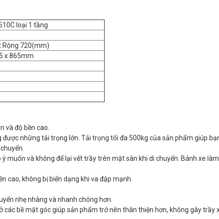
0C loại 1 tầng
x Rộng 720(mm)
5 x 865mm
n và độ bền cao.
 được những tải trọng lớn. Tải trọng tối đa 500kg của sản phẩm giúp bạn
 chuyển.
 ý muốn và không để lại vết trầy trên mặt sàn khi di chuyển. Bánh xe là
bền cao, không bị biến dạng khi va đập mạnh.
chuyển nhẹ nhàng và nhanh chóng hơn.
ở các bề mặt góc giúp sản phẩm trở nên thân thiện hơn, không gây trầy 