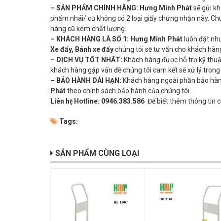
– SẢN PHẨM CHÍNH HÃNG:
Hưng Minh Phát
sẽ gửi k
phẩm nhái/ cũ không có 2 loại giấy chứng nhận này. Chú
hàng cũ kém chất lượng.
– KHÁCH HÀNG LÀ SỐ 1:
Hưng Minh Phát
luôn đặt nh
Xe đẩy, Bánh xe đẩy
chúng tôi sẽ tư vấn cho khách hàng
– DỊCH VỤ TỐT NHẤT:
Khách hàng được hỗ trợ kỹ thuậ
khách hàng gặp vấn đề chúng tôi cam kết sẽ xử lý trong
– BẢO HÀNH DÀI HẠN:
Khách hàng ngoài phần bảo hành
Phát
theo chính sách bảo hành của chúng tôi.
Liên hệ Hotline:
0946.383.586
Để biết thêm thông tin ch
Tags:
SẢN PHẨM CÙNG LOẠI