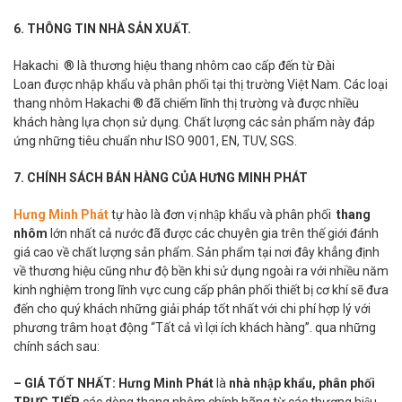
6. THÔNG TIN NHÀ SẢN XUẤT.
Hakachi ® là thương hiệu thang nhôm cao cấp đến từ Đài
Loan được nhập khẩu và phân phối tại thị trường Việt Nam. Các loại
thang nhôm Hakachi ® đã chiếm lĩnh thị trường và được nhiều
khách hàng lựa chọn sử dụng. Chất lượng các sản phẩm này đáp
ứng những tiêu chuẩn như ISO 9001, EN, TUV, SGS.
7. CHÍNH SÁCH BÁN HÀNG CỦA HƯNG MINH PHÁT
Hưng Minh Phát
tự hào là đơn vị nhập khẩu và phân phối
thang
nhôm
lớn nhất cả nước đã được các chuyên gia trên thế giới đánh
giá cao về chất lượng sản phẩm. Sản phẩm tại nơi đây khẳng định
về thương hiệu cũng như độ bền khi sử dụng ngoài ra với nhiều năm
kinh nghiệm trong lĩnh vực cung cấp phân phối thiết bị cơ khí sẽ đưa
đến cho quý khách những giải pháp tốt nhất với chi phí hợp lý với
phương trâm hoạt động “Tất cả vì lợi ích khách hàng”. qua những
chính sách sau:
– GIÁ TỐT NHẤT:
Hưng Minh Phát
là
nhà nhập khẩu, phân phối
TRỰC TIẾP
các dòng thang nhôm chính hãng từ các thương hiệu