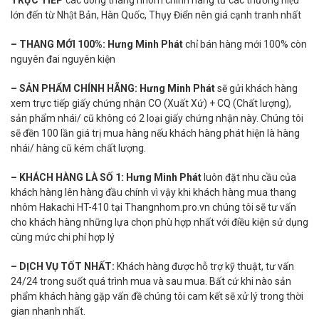
lớn đến từ Nhật Bản, Hàn Quốc, Thụy Điển nên giá cạnh tranh nhất
– THANG MỚI 100%:
Hưng Minh Phát
chỉ bán hàng mới 100% còn
nguyên đai nguyên kiện
–
SẢN PHẨM CHÍNH HÃNG:
Hưng Minh Phát
sẽ gửi khách hàng
xem trực tiếp giấy chứng nhận CO (Xuất Xứ) + CQ (Chất lượng),
sản phẩm nhái/ cũ không có 2 loại giấy chứng nhận này. Chúng tôi
sẽ đền 100 lần giá trị mua hàng nếu khách hàng phát hiện là hàng
nhái/ hàng cũ kém chất lượng.
– KHÁCH HÀNG LÀ SỐ 1:
Hưng Minh Phát
luôn đặt nhu cầu của
khách hàng lên hàng đầu chính vì vậy khi khách hàng mua thang
nhôm Hakachi HT-410 tại Thangnhom.pro.vn chúng tôi sẽ tư vấn
cho khách hàng những lựa chọn phù hợp nhất với điều kiện sử dụng
cùng mức chi phí hợp lý
– DỊCH VỤ TỐT NHẤT:
Khách hàng được hỗ trợ kỹ thuật, tư vấn
24/24 trong suốt quá trình mua và sau mua. Bất cứ khi nào sản
phẩm khách hàng gặp vấn đề chúng tôi cam kết sẽ xử lý trong thời
gian nhanh nhất.