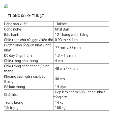
1. THÔNG SỐ KỸ THUẬT
Hãng sản xuất
Hakachi
Công nghệ
Nhật Bản
Bảo hành
12 Tháng chính hãng
Chiều cao chữ rút gọn / kéo dài
0.93 m / 4.1 m
Đường kính ống lớn nhất / nhỏ
77 mm / 33 mm
nhất
Độ dày ống nhôm
1.3 – 1.5 mm
Chiều rộng bản thang
4 cm
Chiều rộng chân thang / đỉnh
48 cm / 44 cm
thang
Khoảng cách giữa các bậc
30 cm
thang
Số bậc thang
14 bậc
Hợp kim nhôm 6061, thép, nhựa
Chất liệu
tổng hợp
Trọng lượng
14 kg
Tải trọng
150 kg