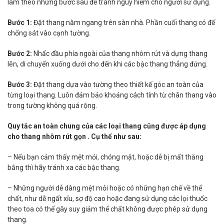
làm theo những bước sau để tránh nguy hiểm cho người sử dụng.
Bước 1:
Đặt thang nằm ngang trên sàn nhà. Phần cuối thang có đế
chống sát vào cạnh tường.
Bước 2:
Nhấc đầu phía ngoài của thang nhôm rút và dựng thang
lên, di chuyển xuống dưới cho đến khi các bậc thang thẳng đứng.
Bước 3:
Đặt thang dựa vào tường theo thiết kế góc an toàn của
từng loại thang. Luôn đảm bảo khoảng cách tính từ chân thang vào
trong tường không quá rộng.
Quy tắc an toàn chung của các loại thang cũng được áp dụng
cho thang nhôm rút gọn . Cụ thể như sau:
– Nếu bạn cảm thấy mệt mỏi, chóng mặt, hoặc dễ bị mất thăng
bằng thì hãy tránh xa các bậc thang.
– Những người dễ dàng mệt mỏi hoặc có những hạn chế về thể
chất, như dễ ngất xỉu, sợ độ cao hoặc đang sử dụng các lọi thuốc
theo toa có thể gây suy giảm thể chất không được phép sử dụng
thang.