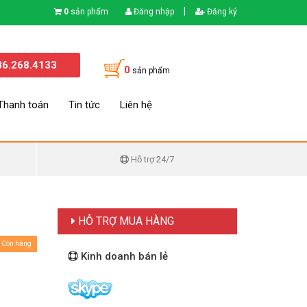
|
0
sản phẩm
Đăng nhập
Đăng ký
86.268.4133
0
sản phẩm
Thanh toán
Tin tức
Liên hệ
Hỗ trợ 24/7
HỖ TRỢ MUA HÀNG
Còn hàng
Kinh doanh bán lẻ