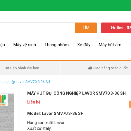
Hotline:
0
TÌM
iệu
Máy vệ sinh
Thang nhôm
Xe đẩy
Máy hút ẩm
Bảo hành dài hạn
Giao hàng toàn quốc
ông nghiệp Lavor SMV70 3-36 SH
MÁY HÚT BỤI CÔNG NGHIỆP LAVOR SMV70 3-36 SH
Liên hệ
Model: Lavor SMV70 3-36 SH
Hãng sản xuất:Lavor
Xuất xứ: Italy