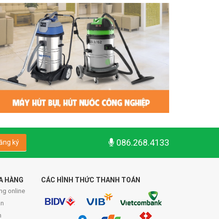
086.268.4133
ăng ký
A HÀNG
CÁC HÌNH THỨC THANH TOÁN
ng online
́n
n