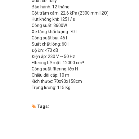
Xuất xứ: Italy
Bảo hành: 12 tháng
Cột trầm cảm: 22,6 kPa (2300 mmH2O)
Hút không khí: 125 l / s
Công suất: 3600W
Xe tăng khối lượng: 70 l
Công suất bụi: 45 l
Suất chất lỏng: 60 l
Độ ồn: <70 dB
Điện áp: 230 V ~ 50 Hz
Fltering bề mặt: 12000 cm²
Công suất fltering: lớp H
Chiều dài cáp: 10 m
Kích thước: 70x90x158cm
Trọng lượng: 115 Kg
Tags: