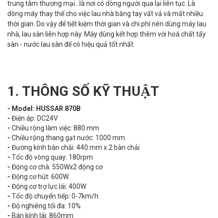
trung tâm thương mại…là nơi có dòng người qua lại liên tục. Là
dòng máy thay thế cho
việc lau nhà bằng tay vất vả và mất nhiều
thời gian. Do vậy để tiết kiệm thời gian và chi phí nên dùng máy lau
nhà, lau sàn liên hợp này. Máy dùng kết hợp thêm với hoá chất tẩy
sàn - nước lau sàn để có hiệu quả tốt nhất.
1. THÔNG SỐ KỸ THUẬT
- Model: HUSSAR 870B
-
Điện áp: DC24V
-
Chiều rộng làm việc: 880 mm
-
Chiều rộng thang gạt nước: 1000 mm
-
Đường kính bàn chải: 440 mm x 2 bàn chải
-
Tốc độ vòng quay: 180rpm
-
Động cơ chà: 550Wx2 động cơ
-
Động cơ hút: 600W
-
Động cơ trợ lực lái: 400W
-
Tốc độ chuyển tiếp: 0-7km/h
-
Độ nghiêng tối đa: 10%
-
Bán kính lái: 860mm