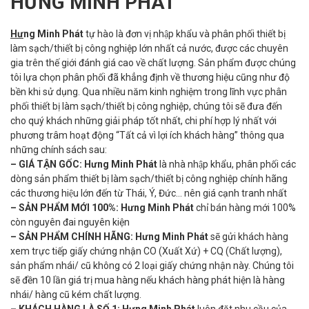
HƯNG MINH PHÁT
Hư
ng Minh Phát
tự hào là đơn vị nhập khẩu và phân phối thiết bị
làm sạch/thiết bị công nghiệp lớn nhất cả nước, được các chuyên
gia trên thế giới đánh giá cao về chất lượng. Sản phẩm được chúng
tôi lựa chọn phân phối đã khẳng định về thương hiệu cũng như độ
bền khi sử dụng. Qua nhiều năm kinh nghiệm trong lĩnh vực phân
phối thiết bị làm sạch/thiết bị công nghiệp, chúng tôi sẽ đưa đến
cho quý khách những giải pháp tốt nhất, chi phí hợp lý nhất với
phương trâm hoạt động “Tất cả vì lợi ích khách hàng” thông qua
những chính sách sau:
– GIÁ TẬN GỐC:
Hưng Minh Phát
là nhà nhập khẩu, phân phối các
dòng sản phẩm thiết bị làm sạch/thiết bị công nghiệp chính hãng
các thương hiệu lớn đến từ Thái, Ý, Đức... nên giá cạnh tranh nhất
– SẢN PHẨM MỚI 100%:
Hưng Minh Phát
chỉ bán hàng mới 100%
còn nguyên đai nguyên kiện
– SẢN PHẨM CHÍNH HÃNG:
Hưng Minh Phát
sẽ gửi khách hàng
xem trực tiếp giấy chứng nhận CO (Xuất Xứ) + CQ (Chất lượng),
sản phẩm nhái/ cũ không có 2 loại giấy chứng nhận này. Chúng tôi
sẽ đền 10 lần giá trị mua hàng nếu khách hàng phát hiện là hàng
nhái/ hàng cũ kém chất lượng.