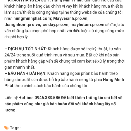
– KHÁCH HÀNG LÀ SỐ 1:
Hưng Minh Phát
luôn đặt nhu cầu của
khách hàng lên hàng đầu chính vì vậy khi khách hàng mua thiết bị
làm sạch/thiết bị công nghiệp tại hệ thống webside của chúng tôi
như:
hungminhphat.com; Mayvesinh.pro.vn;
thangnhom.pro.vn; xe day.pro.vn; mayhutam.pro.vn
sẽ được tư
vấn những lựa chọn phù hợp nhất với điều kiện sử dụng cùng mức
chi phí hợp lý.
– DỊCH VỤ TỐT NHẤT:
Khách hàng được hỗ trợ kỹ thuật, tư vấn
24/24 trong suốt quá trình mua và sau mua. Bất cứ khi nào sản
phẩm khách hàng gặp vấn đề chúng tôi cam kết sẽ xử lý trong thời
gian nhanh nhất.
– BẢO HÀNH DÀI HẠN:
Khách hàng ngoài phần bảo hành theo
hãng sản xuất còn được hỗ trợ bảo hành riêng từ phía
Hưng Minh
Phát
theo chính sách bảo hành của chúng tôi.
Liên hệ Hotline: 0946.383.586 Để biết thêm thông tin chi tiết về
sản phẩm cũng như giá bán buôn đối với khách hàng lấy số
lượng.
Tags: