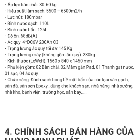
-
Áp lực bàn chải: 30-60 kg
-
Hiệu suất làm sạch: 5500 – 6500m2/h
-
Lực hút: 180mbar
-
Bình nước sạch: 110L
-
Bình nước bẩn: 125L
-
Độ ồn: 68dB(A)
-
Ắc quy: 4*DC6V 200Ah C3
-
Trọng lượng ắc quy tối đa: 145 Kg
-
Trọng lượng máy (không gồm ắc quy): 230kg
-
Kích thước (LxWxH): 1560 x 840 x 1450 mm
-
Phụ kiện gồm: 02 Bàn chải, 02 Mâm gắn Pad, 01 Thanh gạt nước,
01 sạc, 04 ắc quy.
-
Chức năng: Đánh sạch bóng bề mặt bẩn của các lọai sàn gạch,
sàn đá, sàn sơn Epoxy…dùng cho khách sạn, nhà hàng, nhà xưởng,
nhà kho, bệnh viện, trường học, sân bay,……
4. CHÍNH SÁCH BÁN HÀNG CỦA