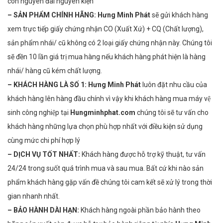
còn nguyên đai nguyên kiện
–
SẢN PHẨM CHÍNH HÃNG:
Hưng Minh Phát
sẽ gửi khách hàng
xem trực tiếp giấy chứng nhận CO (Xuất Xứ) + CQ (Chất lượng),
sản phẩm nhái/ cũ không có 2 loại giấy chứng nhận này. Chúng tôi
sẽ đền 10 lần giá trị mua hàng nếu khách hàng phát hiện là hàng
nhái/ hàng cũ kém chất lượng.
– KHÁCH HÀNG LÀ SỐ 1:
Hưng Minh Phát
luôn đặt nhu cầu của
khách hàng lên hàng đầu chính vì vậy khi khách hàng mua máy vệ
sinh công nghiệp tại
Hungminhphat.com
chúng tôi sẽ tư vấn cho
khách hàng những lựa chọn phù hợp nhất với điều kiện sử dụng
cùng mức chi phí hợp lý
– DỊCH VỤ TỐT NHẤT:
Khách hàng được hỗ trợ kỹ thuật, tư vấn
24/24 trong suốt quá trình mua và sau mua. Bất cứ khi nào sản
phẩm khách hàng gặp vấn đề chúng tôi cam kết sẽ xử lý trong thời
gian nhanh nhất.
– BẢO HÀNH DÀI HẠN:
Khách hàng ngoài phần bảo hành theo