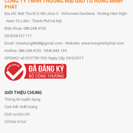
CÔNG TY TNHH THƯƠNG MẠI ĐẦU TƯ HƯNG MINH
PHÁT
Địa chỉ: Biệt Thự B12-08 Lotus 3 - Vinhomes Gardenia - Đường Hàm Nghi
- Nam Từ Liêm - Thành Phố Hà Nội
Điện thoại: 086.268.4133
(024)38.357.111
Email: chanhung8668@gmail.com - Website: www.hungminhphat.com
Hotline: 086.268.4133 - 0946.843.139
GPDKKD số 0107781765/ Ngày Cấp 29/3/2017
GIỚI THIỆU CHUNG
Thông tin tuyển dụng
Cam kết chất lượng
Dịch vụ tiện ích
Sở hữu trí tuệ