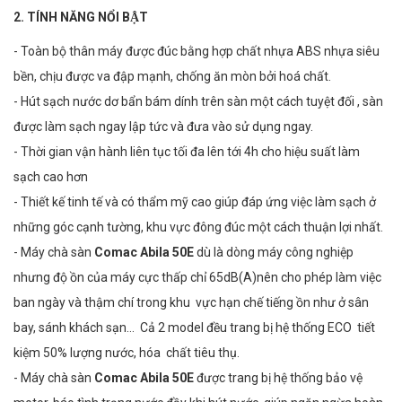
2. TÍNH NĂNG NỔI BẬT
- Toàn bộ thân máy được đúc bằng hợp chất nhựa ABS­ nhựa siêu
bền, chịu được va đập mạnh, chống ăn mòn bởi hoá chất. ­
- Hút sạch nước dơ bẩn bám dính trên sàn một cách tuyệt đối , sàn
được làm sạch ngay lập tức và đưa vào sử dụng ngay.
- Thời gian vận hành liên tục tối đa lên tới 4h cho hiệu suất làm
sạch cao hơn ­
- Thiết kế tinh tế và có thẩm mỹ cao giúp đáp ứng việc làm sạch ở
những góc cạnh tường, khu vực đông đúc một cách thuận lợi nhất.
- Máy chà sàn
Comac Abila 50E
dù là dòng máy công nghiệp
nhưng độ ồn của máy cực thấp chỉ 65dB(A)nên cho phép làm việc
ban ngày và thậm chí trong khu vực hạn chế tiếng ồn như ở sân
bay, sánh khách sạn… ­ Cả 2 model đều trang bị hệ thống ECO tiết
kiệm 50% lượng nước, hóa chất tiêu thụ. ­
- Máy chà sàn
Comac Abila 50E
được trang bị hệ thống bảo vệ