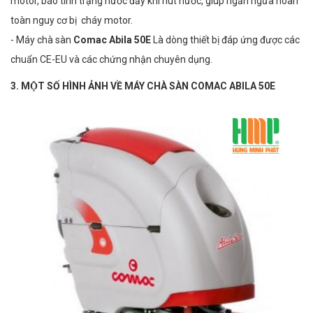
motor, báo tình trạng nước đầy khi hút nước, giúp ngăn ngừa hoàn
toàn nguy cơ bị cháy motor. ­
- Máy chà sàn
Comac Abila 50E
Là dòng thiết bị đáp ứng được các
chuẩn CE-­EU và các chứng nhận chuyên dụng.
3. MỘT SỐ HÌNH ẢNH VỀ MÁY CHÀ SÀN COMAC ABILA 50E