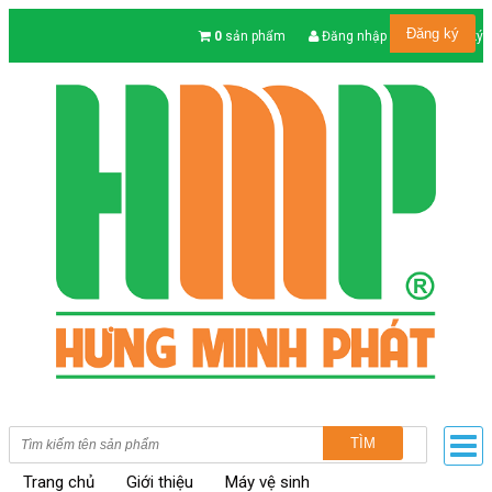
Đăng ký
|
0
sản phẩm
Đăng nhập
Đăng ký
TÌM
Trang chủ
Giới thiệu
Máy vệ sinh