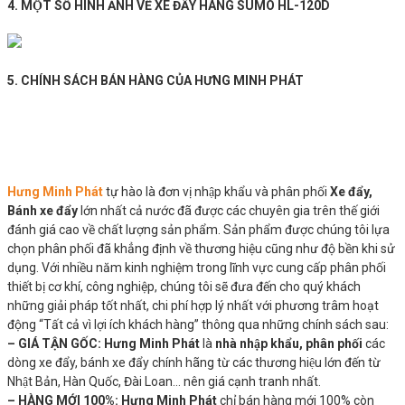
4. MỘT SỐ HÌNH ẢNH VỀ XE ĐẨY HÀNG SUMO HL-120D
5. CHÍNH SÁCH BÁN HÀNG CỦA HƯNG MINH PHÁT
Hưng Minh Phát
tự hào là đơn vị nhập khẩu và phân phối
Xe đẩy,
Bánh xe đẩy
lớn nhất cả nước đã được các chuyên gia trên thế giới
đánh giá cao về chất lượng sản phẩm. Sản phẩm được chúng tôi lựa
chọn phân phối đã khẳng định về thương hiệu cũng như độ bền khi sử
dụng. Với nhiều năm kinh nghiệm trong lĩnh vực cung cấp phân phối
thiết bị cơ khí, công nghiệp, chúng tôi sẽ đưa đến cho quý khách
những giải pháp tốt nhất, chi phí hợp lý nhất với phương trâm hoạt
động “Tất cả vì lợi ích khách hàng” thông qua những chính sách sau:
– GIÁ TẬN GỐC:
Hưng Minh Phát
là
nhà nhập khẩu, phân phối
các
dòng xe đẩy, bánh xe đẩy chính hãng từ các thương hiệu lớn đến từ
Nhật Bản, Hàn Quốc, Đài Loan… nên giá cạnh tranh nhất.
– HÀNG MỚI 100%:
Hưng Minh Phát
chỉ bán hàng mới 100% còn