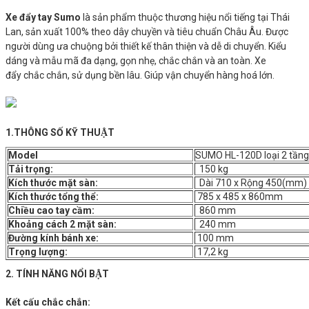
Xe đẩy tay Sumo
là sản phẩm thuộc thương hiệu nổi tiếng tại Thái
Lan, sản xuất 100% theo dây chuyền và tiêu chuẩn Châu Âu. Được
người dùng ưa chuộng bởi thiết kế thân thiện và dễ di chuyển. Kiểu
dáng và mẫu mã đa dạng, gọn nhẹ, chắc chắn và an toàn. Xe
đẩy chắc chắn, sử dụng bền lâu. Giúp vận chuyển hàng hoá lớn.
1.THÔNG SỐ KỸ THUẬT
Model
SUMO HL-120D loại 2 tầng
Tải trọng:
150 kg
Kích thước mặt sàn:
Dài 710 x Rộng 450(mm)
Kích thước tổng thể:
785 x 485 x 860mm
Chiều cao tay cầm:
860 mm
Khoảng cách 2 mặt sàn:
240 mm
Đường kính bánh xe:
100 mm
Trọng lượng:
17,2 kg
2. TÍNH NĂNG NỔI BẬT
Kết cấu chắc chắn: