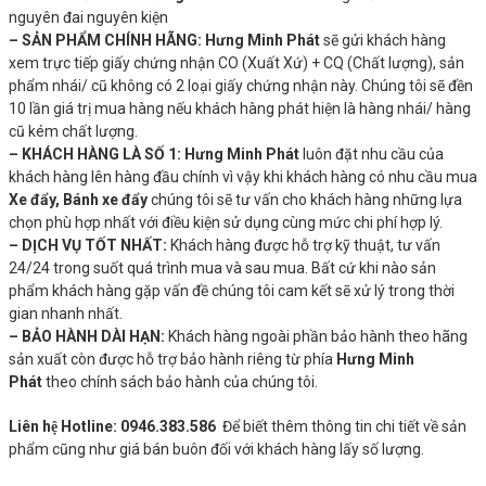
nguyên đai nguyên kiện
– SẢN PHẨM CHÍNH HÃNG:
Hưng Minh Phát
sẽ gửi khách hàng
xem trực tiếp giấy chứng nhận CO (Xuất Xứ) + CQ (Chất lượng), sản
phẩm nhái/ cũ không có 2 loại giấy chứng nhận này. Chúng tôi sẽ đền
10 lần giá trị mua hàng nếu khách hàng phát hiện là hàng nhái/ hàng
cũ kém chất lượng.
– KHÁCH HÀNG LÀ SỐ 1:
Hưng Minh Phát
luôn đặt nhu cầu của
khách hàng lên hàng đầu chính vì vậy khi khách hàng có nhu cầu mua
Xe đẩy, Bánh xe đẩy
chúng tôi sẽ tư vấn cho khách hàng những lựa
chọn phù hợp nhất với điều kiện sử dụng cùng mức chi phí hợp lý.
– DỊCH VỤ TỐT NHẤT:
Khách hàng được hỗ trợ kỹ thuật, tư vấn
24/24 trong suốt quá trình mua và sau mua. Bất cứ khi nào sản
phẩm khách hàng gặp vấn đề chúng tôi cam kết sẽ xử lý trong thời
gian nhanh nhất.
– BẢO HÀNH DÀI HẠN:
Khách hàng ngoài phần bảo hành theo hãng
sản xuất còn được hỗ trợ bảo hành riêng từ phía
Hưng Minh
Phát
theo chính sách bảo hành của chúng tôi.
Liên hệ Hotline:
0946.383.586
Để biết thêm thông tin chi tiết về sản
phẩm cũng như giá bán buôn đối với khách hàng lấy số lượng.